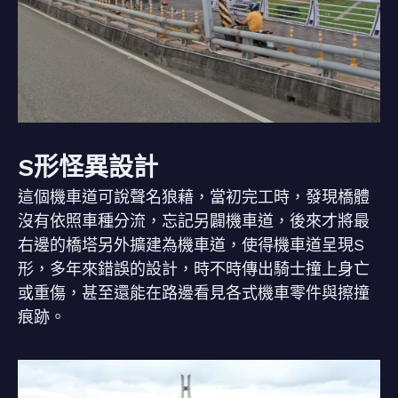
S形怪異設計
這個機車道可說聲名狼藉，當初完工時，發現橋體
沒有依照車種分流，忘記另闢機車道，後來才將最
右邊的橋塔另外擴建為機車道，使得機車道呈現S
形，多年來錯誤的設計，時不時傳出騎士撞上身亡
或重傷，甚至還能在路邊看見各式機車零件與擦撞
痕跡。