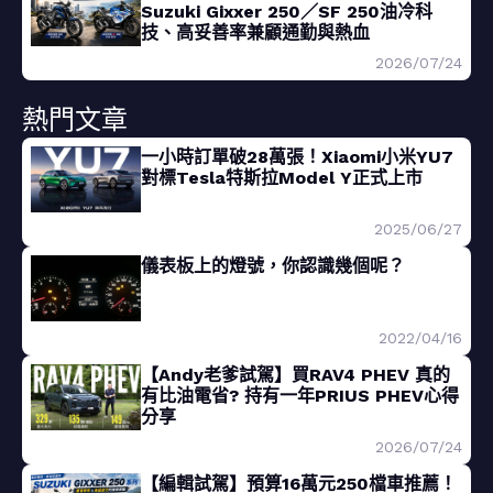
Suzuki Gixxer 250／SF 250油冷科
技、高妥善率兼顧通勤與熱血
2026/07/24
熱門文章
一小時訂單破28萬張！Xiaomi小米YU7
對標Tesla特斯拉Model Y正式上市
2025/06/27
儀表板上的燈號，你認識幾個呢？
2022/04/16
【Andy老爹試駕】買RAV4 PHEV 真的
有比油電省? 持有一年PRIUS PHEV心得
分享
2026/07/24
【編輯試駕】預算16萬元250檔車推薦！