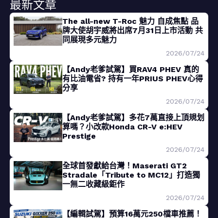
最新文章
The all-new T-Roc 魅力 自成焦點 品
牌大使胡宇威將出席7月31日上市活動 共
同展現多元魅力
2026/07/24
【Andy老爹試駕】買RAV4 PHEV 真的
有比油電省? 持有一年PRIUS PHEV心得
分享
2026/07/24
【Andy老爹試駕】多花7萬直接上頂規划
算嗎？小改款Honda CR-V e:HEV
Prestige
2026/07/24
全球首發獻給台灣！Maserati GT2
Stradale「Tribute to MC12」打造獨
一無二收藏級鉅作
2026/07/24
【編輯試駕】預算16萬元250檔車推薦！