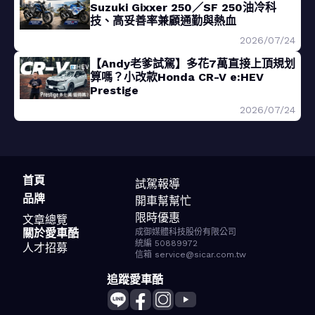
Suzuki Gixxer 250／SF 250油冷科
技、高妥善率兼顧通勤與熱血
2026/07/24
【Andy老爹試駕】多花7萬直接上頂規划
算嗎？小改款Honda CR-V e:HEV
Prestige
2026/07/24
首頁
試駕報導
品牌
開車幫幫忙
限時優惠
文章總覽
關於愛車酷
成御媒體科技股份有限公司
統編 50889972
人才招募
信箱 service@sicar.com.tw
追蹤愛車酷