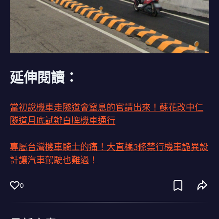
延伸閱讀：
當初說機車走隧道會窒息的官請出來！蘇花改中仁
隧道月底試辦白牌機車通行
專屬台灣機車騎士的痛！大直橋3條禁行機車詭異設
計讓汽車駕駛也難過！
0