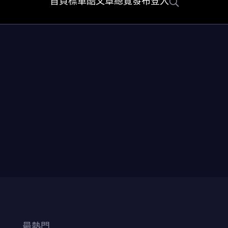
首頁
標車酷
文章總覽
發布
登入
最熱門