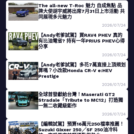
The all-new T-Roc 魅力 自成焦點 品
牌大使胡宇威將出席7月31日上市活動 共
同展現多元魅力
2026/07/24
【Andy老爹試駕】買RAV4 PHEV 真的
有比油電省? 持有一年PRIUS PHEV心得
分享
2026/07/24
【Andy老爹試駕】多花7萬直接上頂規划
算嗎？小改款Honda CR-V e:HEV
Prestige
2026/07/24
全球首發獻給台灣！Maserati GT2
Stradale「Tribute to MC12」打造獨
一無二收藏級鉅作
2026/07/24
【編輯試駕】預算16萬元250檔車推薦！
Suzuki Gixxer 250／SF 250油冷科