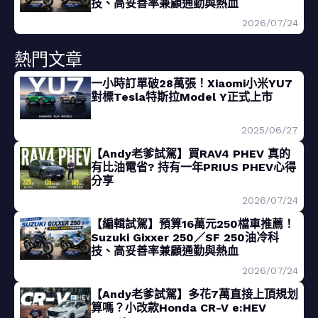
技、高妥善率兼顧通勤與熱血
2026/07/24
熱門文章
一小時訂單破28萬張！Xiaomi小米YU7
對標Tesla特斯拉Model Y正式上市
2025/06/27
【Andy老爹試駕】買RAV4 PHEV 真的
有比油電省? 持有一年PRIUS PHEV心得
分享
2026/07/24
【編輯試駕】預算16萬元250檔車推薦！
Suzuki Gixxer 250／SF 250油冷科
技、高妥善率兼顧通勤與熱血
2026/07/24
【Andy老爹試駕】多花7萬直接上頂規划
算嗎？小改款Honda CR-V e:HEV