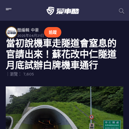
酷編輯 中豪
追蹤
2025年04月21日
當初說機車走隧道會窒息的
官請出來！蘇花改中仁隧道
月底試辦白牌機車通行
｜瀏覽： 7,605