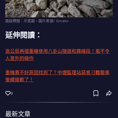
圖說標題：示意圖，圖片來源/ Envato
延伸閱讀：
高公局再擋重機使用八卦山隧道和霧峰段！毫不令
人意外的操作
重機賣不好原因找到了？中壢監理站惡意刁難驗車
後續道歉了！
0
最新文章