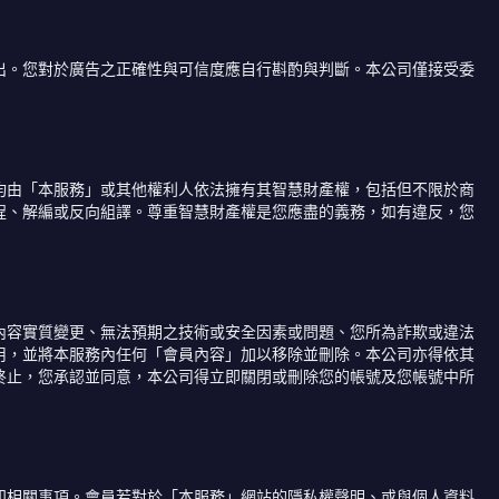
出。您對於廣告之正確性與可信度應自行斟酌與判斷。本公司僅接受委
均由「本服務」或其他權利人依法擁有其智慧財產權，包括但不限於商
程、解編或反向組譯。尊重智慧財產權是您應盡的義務，如有違反，您
內容實質變更、無法預期之技術或安全因素或問題、您所為詐欺或違法
用，並將本服務內任何「會員內容」加以移除並刪除。本公司亦得依其
終止，您承認並同意，本公司得立即關閉或刪除您的帳號及您帳號中所
知相關事項。會員若對於「本服務」網站的隱私權聲明、或與個人資料