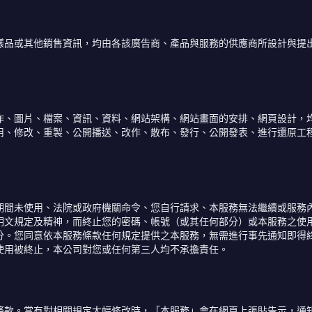
樣品或其他銷售資訊，均由各該廣告商、產品與服務的供應商所設計與提
作、圖片、檔案、資訊、資料、網站架構、網站畫面的安排、網頁設計，
用、修改、重製、公開播送、改作、散布、發行、公開發表、進行還原工
期間未使用、法院或政府機關命令、您自行請求、本服務無法繼續或服務
明文規定及精神，而終止您的密碼、帳號（或其任何部分）或本服務之使
分。您同意依本服務條款任何規定提供之本服務，無需進行事先通知即得
使用被終止，本公司對您或任何第三人均不承擔責任。
條款。當有對相關規定大幅修改時，「本服務」會在網頁上張貼告示，通