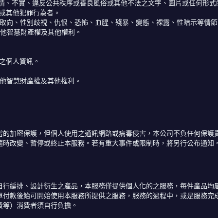
色情、不實、違反公共秩序或善良風俗或其他不法之文字、圖片或任何形式
程或其他犯罪行為者。
治取向、性別歧視、仇恨、恐怖、血腥、殘暴、變態、裸露、性暗示等情
其他智慧財產權及其他權利。
人之個人資訊。
其他智慧財產權及其他權利。
當的加密保護，但個人使用之通訊網路或病毒侵害，本公司不負任何保護
隨時改變、暫停或終止本服務。若有重大事件或限制時，將另行公布通知
自行編排、設計衍生之產品，本服務僅提供個人化的之服務，每件產品均
單付款後始可開始使用本服務所提供之服務，服務的過程中，或是服務完
費等）消費者須自行負擔。