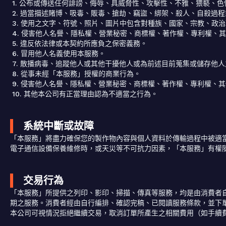
1. 公布或傳送任何誹謗、侮辱、具威脅性、攻擊性、不雅、猥褻、
2. 過當描述賭博、吸毒、販毒、搶劫、竊盜、綁架、殺人、自殺過
3. 使用之文字、符號、照片、圖片中包含對種族、國家、宗教、政
4. 侵害他人名譽、隱私權、營業秘密、商標權、著作權、專利權、
5. 違反依法律或本契約所應負之保密義務。
6. 冒用他人名義使用本服務。
7. 散播病毒、追蹤他人或其他干擾他人或為前述目前蒐集或儲存他
8. 從事未經「本服務」授權的商業行為。
9. 侵害他人名譽、隱私權、營業秘密、商標權、著作權、專利權、
10. 其他本公司有正當理由認為不適當之行為。
系統中斷或故障
「本服務」將盡力確保您的製作物內容與個人資料於傳輸過程中被適
電子通信設備保養維修時，或天災等不可抗力因素，「本服務」有權
交易行為
「本服務」所提供之列印、影印、掃描、傳真等服務，均是由消費者
期之服務。消費者經由自行編排、確認完稿、已閱讀服務條款，並下
本公司可視情況拒絕繼續交易，取消訂單所產生之相關費用（如手續