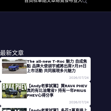
首頁
標車酷
文章總覽
發布
登入
最新文章
The all-new T-Roc 魅力 自成焦
點 品牌大使胡宇威將出席7月31日
上市活動 共同展現多元魅力
2026/07/24
【Andy老爹試駕】買RAV4 PHEV
真的有比油電省? 持有一年PRIUS
PHEV心得分享
2026/07/24
【Andy老爹試駕】多花7萬直接上