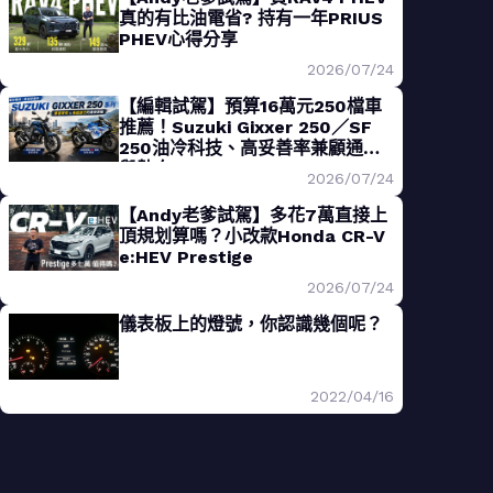
真的有比油電省? 持有一年PRIUS
PHEV心得分享
2026/07/24
【編輯試駕】預算16萬元250檔車
推薦！Suzuki Gixxer 250／SF
250油冷科技、高妥善率兼顧通勤
與熱血
2026/07/24
【Andy老爹試駕】多花7萬直接上
頂規划算嗎？小改款Honda CR-V
e:HEV Prestige
2026/07/24
儀表板上的燈號，你認識幾個呢？
2022/04/16