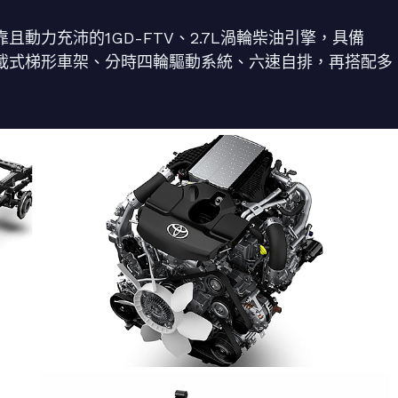
但可靠且動力充沛的1GD-FTV、2.7L渦輪柴油引擎，具備
非承載式梯形車架、分時四輪驅動系統、六速自排，再搭配多