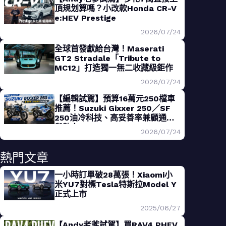
頂規划算嗎？小改款Honda CR-V
e:HEV Prestige
2026/07/24
全球首發獻給台灣！Maserati
GT2 Stradale「Tribute to
MC12」打造獨一無二收藏級鉅作
2026/07/24
【編輯試駕】預算16萬元250檔車
推薦！Suzuki Gixxer 250／SF
250油冷科技、高妥善率兼顧通勤
與熱血
2026/07/24
熱門文章
一小時訂單破28萬張！Xiaomi小
米YU7對標Tesla特斯拉Model Y
正式上市
2025/06/27
【Andy老爹試駕】買RAV4 PHEV