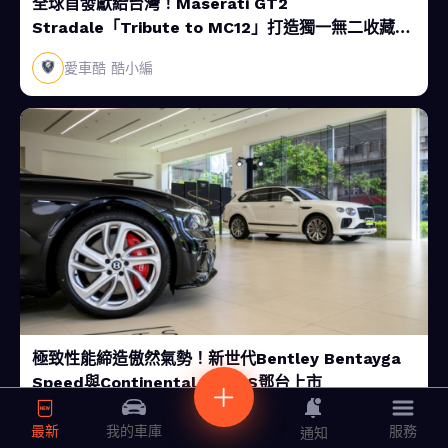
全球首發獻給台灣！Maserati GT2
Stradale「Tribute to MC12」打造獨一無二收藏級
鉅作
愛車酷 酷小編
極致性能締造傲然氣勢！新世代Bentley Bentayga
Speed與Continental GT/C S鄧台上市
SiCAR愛車酷
最新
服務
我的車庫
通知