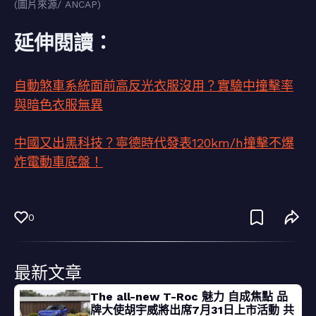
(圖片來源/ ANCAP)
延伸閱讀：
自動煞車系統面前高反光衣服沒用？實驗中撞擊率
與暗色衣服無異
中國又出黑科技？寧德時代發表120km/h撞擊不爆
炸電動車底盤！
0
最新文章
The all-new T-Roc 魅力 自成焦點 品
牌大使胡宇威將出席7月31日上市活動 共