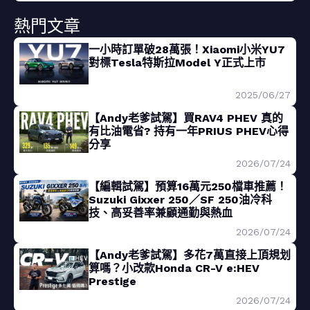
熱門文章
一小時訂單破28萬張！Xiaomi小米YU7
對標Tesla特斯拉Model Y正式上市
2025/06/27
【Andy老爹試駕】買RAV4 PHEV 真的
有比油電省? 持有一年PRIUS PHEV心得
分享
2026/07/24
【編輯試駕】預算16萬元250檔車推薦！
Suzuki Gixxer 250／SF 250油冷科
技、高妥善率兼顧通勤與熱血
2026/07/24
【Andy老爹試駕】多花7萬直接上頂規划
算嗎？小改款Honda CR-V e:HEV
Prestige
2026/07/24