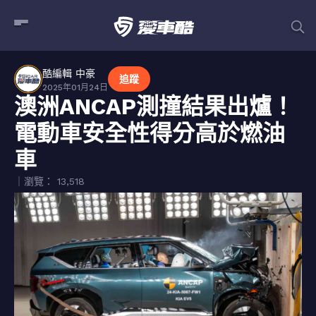
酷編輯 中豪
追蹤
2025年01月24日
澳洲ANCAP測撞結果出爐！
電動車安全性得分高於燃油
車
｜瀏覽： 13,518