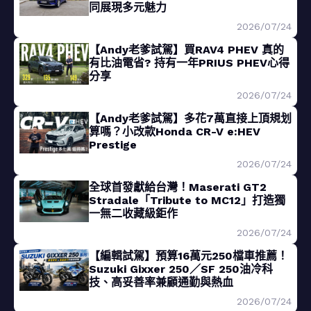
同展現多元魅力
2026/07/24
【Andy老爹試駕】買RAV4 PHEV 真的
有比油電省? 持有一年PRIUS PHEV心得
分享
2026/07/24
【Andy老爹試駕】多花7萬直接上頂規划
算嗎？小改款Honda CR-V e:HEV
Prestige
2026/07/24
全球首發獻給台灣！Maserati GT2
Stradale「Tribute to MC12」打造獨
一無二收藏級鉅作
2026/07/24
【編輯試駕】預算16萬元250檔車推薦！
Suzuki Gixxer 250／SF 250油冷科
技、高妥善率兼顧通勤與熱血
2026/07/24