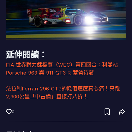
延伸閱讀：
FIA 世界耐力錦標賽（WEC）第四回合：利曼站
Porsche 963 與 911 GT3 R 蓄勢待發
法拉利Ferrari 296 GTB的貶值速度真心痛！只跑
2,300公里「中古價」直接打八折！
0