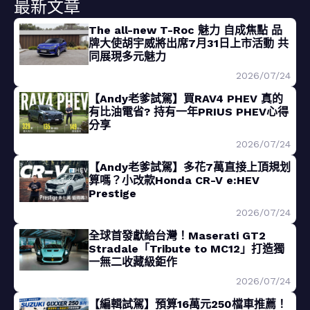
最新文章
The all-new T-Roc 魅力 自成焦點 品
牌大使胡宇威將出席7月31日上市活動 共
同展現多元魅力
2026/07/24
【Andy老爹試駕】買RAV4 PHEV 真的
有比油電省? 持有一年PRIUS PHEV心得
分享
2026/07/24
【Andy老爹試駕】多花7萬直接上頂規划
算嗎？小改款Honda CR-V e:HEV
Prestige
2026/07/24
全球首發獻給台灣！Maserati GT2
Stradale「Tribute to MC12」打造獨
一無二收藏級鉅作
2026/07/24
【編輯試駕】預算16萬元250檔車推薦！