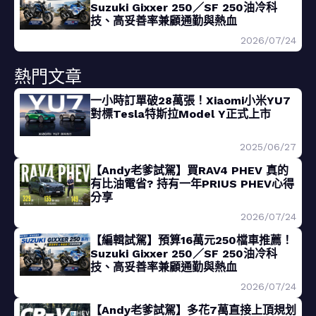
Suzuki Gixxer 250／SF 250油冷科
技、高妥善率兼顧通勤與熱血
2026/07/24
熱門文章
一小時訂單破28萬張！Xiaomi小米YU7
對標Tesla特斯拉Model Y正式上市
2025/06/27
【Andy老爹試駕】買RAV4 PHEV 真的
有比油電省? 持有一年PRIUS PHEV心得
分享
2026/07/24
【編輯試駕】預算16萬元250檔車推薦！
Suzuki Gixxer 250／SF 250油冷科
技、高妥善率兼顧通勤與熱血
2026/07/24
【Andy老爹試駕】多花7萬直接上頂規划