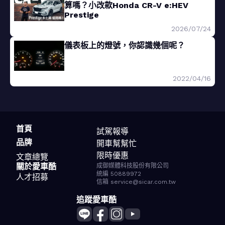
算嗎？小改款Honda CR-V e:HEV
Prestige
2026/07/24
儀表板上的燈號，你認識幾個呢？
2022/04/16
首頁
試駕報導
品牌
開車幫幫忙
限時優惠
文章總覽
關於愛車酷
成御媒體科技股份有限公司
統編 50889972
人才招募
信箱 service@sicar.com.tw
追蹤愛車酷