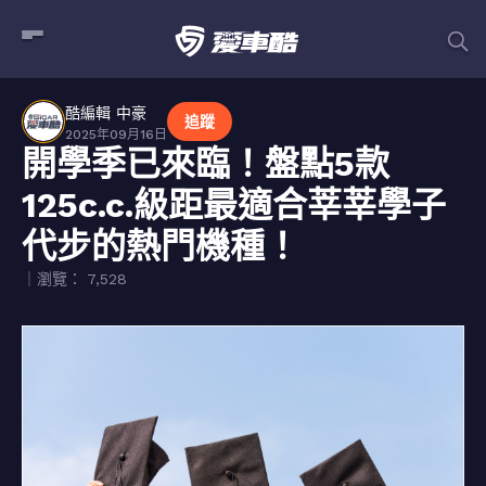
酷編輯 中豪
追蹤
2025年09月16日
開學季已來臨！盤點5款
125c.c.級距最適合莘莘學子
代步的熱門機種！
｜瀏覽： 7,528