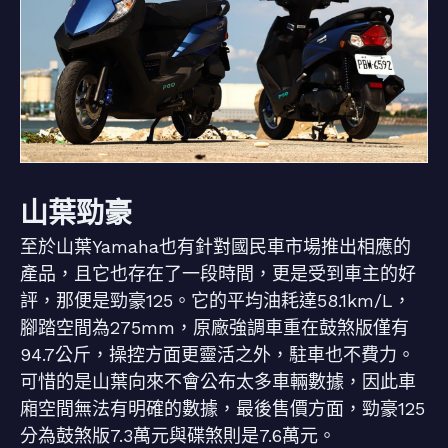
山葉勁豪
至於山葉Yamaha也有針對國民車市場推出相應的
產品，且它也存在了一段時間，更是受到車主的好
評，那便是勁豪125。它的平均油耗達58.1km/L，
腳踏空間為275mm，原廠強調車重在鼓煞版僅有
94.7公斤，操控方面更靈活之外，駐車也不費力。
可惜的是山葉向來不會公布太多車輛數據，因此車
廂空間無法有明確的數據，最後售價方面，勁豪125
分為鼓煞版7.3萬元與碟煞則是7.6萬元。