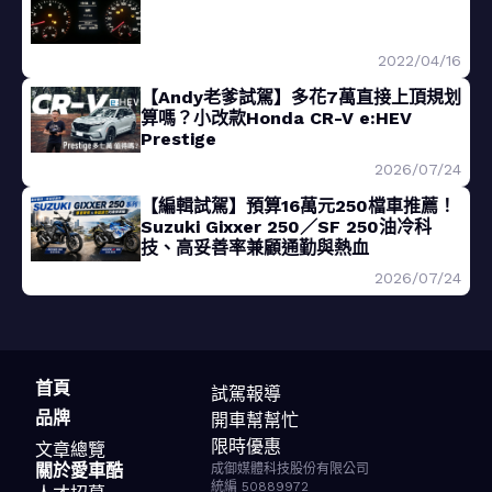
2022/04/16
【Andy老爹試駕】多花7萬直接上頂規划
算嗎？小改款Honda CR-V e:HEV
Prestige
2026/07/24
【編輯試駕】預算16萬元250檔車推薦！
Suzuki Gixxer 250／SF 250油冷科
技、高妥善率兼顧通勤與熱血
2026/07/24
首頁
試駕報導
品牌
開車幫幫忙
限時優惠
文章總覽
關於愛車酷
成御媒體科技股份有限公司
統編 50889972