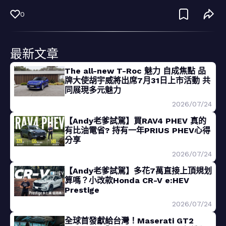
0
最新文章
The all-new T-Roc 魅力 自成焦點 品
牌大使胡宇威將出席7月31日上市活動 共
同展現多元魅力
2026/07/24
【Andy老爹試駕】買RAV4 PHEV 真的
有比油電省? 持有一年PRIUS PHEV心得
分享
2026/07/24
【Andy老爹試駕】多花7萬直接上頂規划
算嗎？小改款Honda CR-V e:HEV
Prestige
2026/07/24
全球首發獻給台灣！Maserati GT2