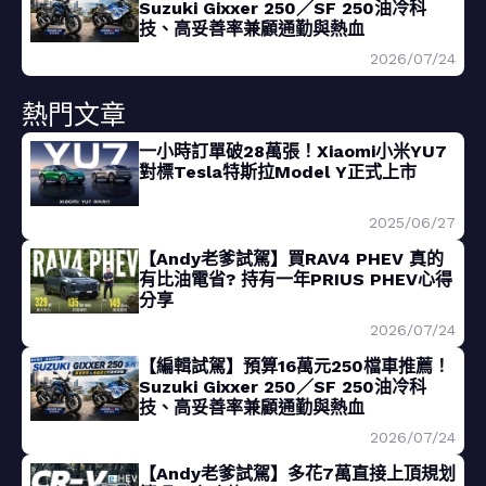
Suzuki Gixxer 250／SF 250油冷科
技、高妥善率兼顧通勤與熱血
2026/07/24
熱門文章
一小時訂單破28萬張！Xiaomi小米YU7
對標Tesla特斯拉Model Y正式上市
2025/06/27
【Andy老爹試駕】買RAV4 PHEV 真的
有比油電省? 持有一年PRIUS PHEV心得
分享
2026/07/24
【編輯試駕】預算16萬元250檔車推薦！
Suzuki Gixxer 250／SF 250油冷科
技、高妥善率兼顧通勤與熱血
2026/07/24
【Andy老爹試駕】多花7萬直接上頂規划