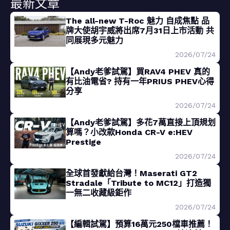
最新文章
The all-new T-Roc 魅力 自成焦點 品
牌大使胡宇威將出席7月31日上市活動 共
同展現多元魅力
2026/07/24
【Andy老爹試駕】買RAV4 PHEV 真的
有比油電省? 持有一年PRIUS PHEV心得
分享
2026/07/24
【Andy老爹試駕】多花7萬直接上頂規划
算嗎？小改款Honda CR-V e:HEV
Prestige
2026/07/24
全球首發獻給台灣！Maserati GT2
Stradale「Tribute to MC12」打造獨
一無二收藏級鉅作
2026/07/24
【編輯試駕】預算16萬元250檔車推薦！