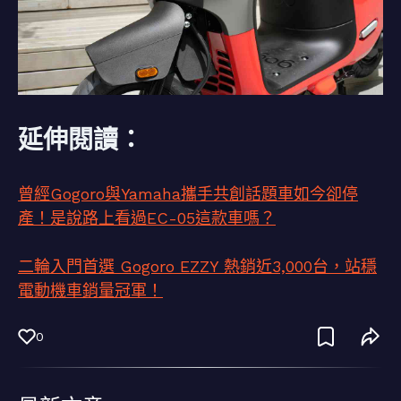
延伸閱讀：
曾經Gogoro與Yamaha攜手共創話題車如今卻停
產！是說路上看過EC-05這款車嗎？
二輪入門首選 Gogoro EZZY 熱銷近3,000台，站穩
電動機車銷量冠軍！
0