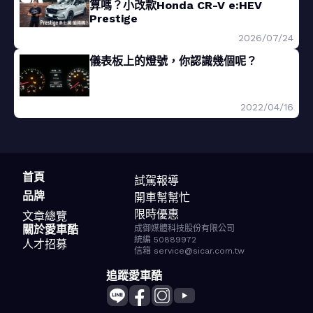
算嗎？小改款Honda CR-V e:HEV
Prestige
2026/07/24
儀表板上的燈號，你認識幾個呢？
2022/04/16
首頁
試駕報導
品牌
開車幫幫忙
限時優惠
文章總覽
關於愛車酷
成御媒體科技股份有限公司
統編 50889972
人才招募
信箱 service@sicar.com.tw
追蹤愛車酷