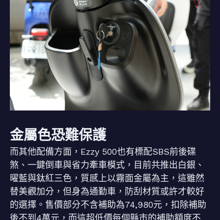
金屬色恐難保護
而其他配備方面，Ezzy 500也有標配SBS前後碟
煞、一鍵倒車與省力牽車模式，目前共推出白銀、
曜藍與鈦紅三色，質感上以霧面金屬為主，這雖然
替美觀加分，但身為通勤車，防刮材質或許才較好
的選擇。售價部分不含補助為74,980元，扣除補助
後不到4萬元，而這超低價每個縣市的補助額度不