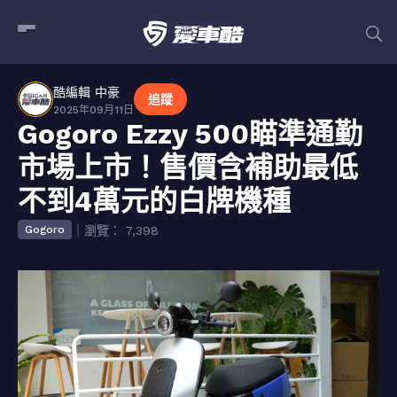
酷編輯 中豪
追蹤
2025年09月11日
Gogoro Ezzy 500瞄準通勤
市場上市！售價含補助最低
不到4萬元的白牌機種
｜瀏覽： 7,398
Gogoro