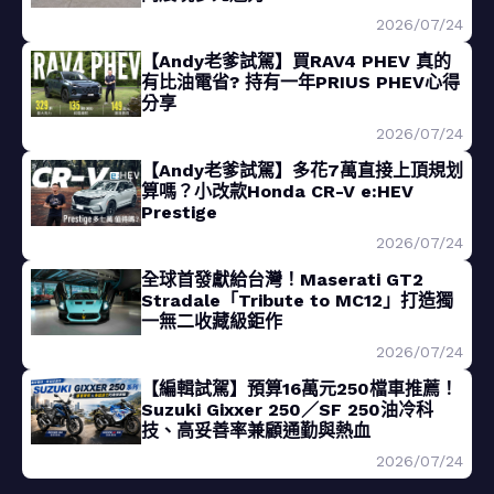
2026/07/24
【Andy老爹試駕】買RAV4 PHEV 真的
有比油電省? 持有一年PRIUS PHEV心得
分享
2026/07/24
【Andy老爹試駕】多花7萬直接上頂規划
算嗎？小改款Honda CR-V e:HEV
Prestige
2026/07/24
全球首發獻給台灣！Maserati GT2
Stradale「Tribute to MC12」打造獨
一無二收藏級鉅作
2026/07/24
【編輯試駕】預算16萬元250檔車推薦！
Suzuki Gixxer 250／SF 250油冷科
技、高妥善率兼顧通勤與熱血
2026/07/24