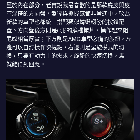
至於內在部分，老實說我最喜歡的是那款麂皮與皮
革混搭的方向盤，盤徑與抓握感都非常適中，較為
新款的車型也都統一搭配類似蜻蜓翅膀的按鈕配
置。方向盤後方則是C形的換檔撥片，操作起來阻
尼感相當厚實；下方則是AMG車型必備的旋鈕，左
邊可以自訂操作快捷鍵，右邊則是駕駛模式的切
換，只要有動力上的需求，旋鈕的快速切換，馬上
就能得到回應。