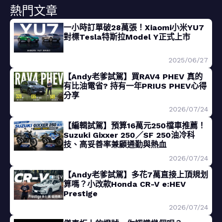
熱門文章
一小時訂單破28萬張！Xiaomi小米YU7
對標Tesla特斯拉Model Y正式上市
2025/06/27
【Andy老爹試駕】買RAV4 PHEV 真的
有比油電省? 持有一年PRIUS PHEV心得
分享
2026/07/24
【編輯試駕】預算16萬元250檔車推薦！
Suzuki Gixxer 250／SF 250油冷科
技、高妥善率兼顧通勤與熱血
2026/07/24
【Andy老爹試駕】多花7萬直接上頂規划
算嗎？小改款Honda CR-V e:HEV
Prestige
2026/07/24