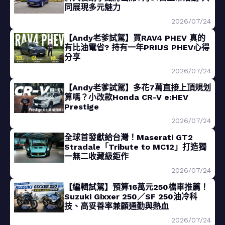
同展現多元魅力
2026/07/24
【Andy老爹試駕】買RAV4 PHEV 真的
有比油電省? 持有一年PRIUS PHEV心得
分享
2026/07/24
【Andy老爹試駕】多花7萬直接上頂規划
算嗎？小改款Honda CR-V e:HEV
Prestige
2026/07/24
全球首發獻給台灣！Maserati GT2
Stradale「Tribute to MC12」打造獨
一無二收藏級鉅作
2026/07/24
【編輯試駕】預算16萬元250檔車推薦！
Suzuki Gixxer 250／SF 250油冷科
技、高妥善率兼顧通勤與熱血
2026/07/24