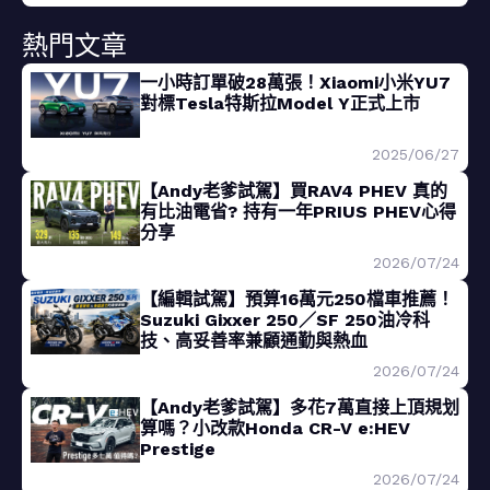
熱門文章
一小時訂單破28萬張！Xiaomi小米YU7
對標Tesla特斯拉Model Y正式上市
2025/06/27
【Andy老爹試駕】買RAV4 PHEV 真的
有比油電省? 持有一年PRIUS PHEV心得
分享
2026/07/24
【編輯試駕】預算16萬元250檔車推薦！
Suzuki Gixxer 250／SF 250油冷科
技、高妥善率兼顧通勤與熱血
2026/07/24
【Andy老爹試駕】多花7萬直接上頂規划
算嗎？小改款Honda CR-V e:HEV
Prestige
2026/07/24