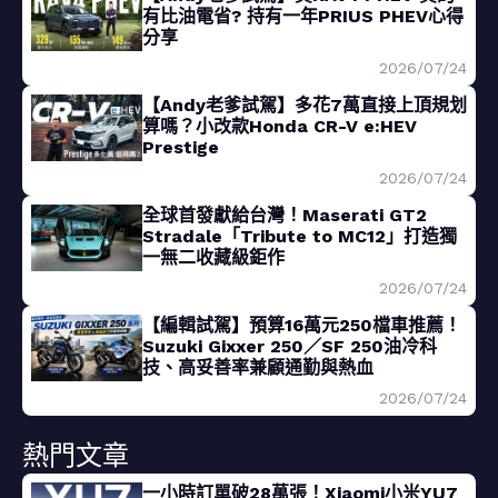
有比油電省? 持有一年PRIUS PHEV心得
分享
2026/07/24
【Andy老爹試駕】多花7萬直接上頂規划
算嗎？小改款Honda CR-V e:HEV
Prestige
2026/07/24
全球首發獻給台灣！Maserati GT2
Stradale「Tribute to MC12」打造獨
一無二收藏級鉅作
2026/07/24
【編輯試駕】預算16萬元250檔車推薦！
Suzuki Gixxer 250／SF 250油冷科
技、高妥善率兼顧通勤與熱血
2026/07/24
熱門文章
一小時訂單破28萬張！Xiaomi小米YU7