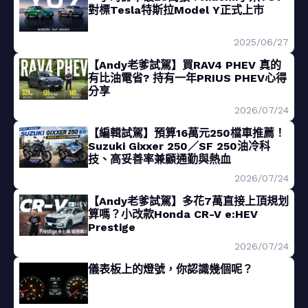
對標Tesla特斯拉Model Y正式上市
2025/06/27
【Andy老爹試駕】買RAV4 PHEV 真的
有比油電省? 持有一年PRIUS PHEV心得
分享
2026/07/24
【編輯試駕】預算16萬元250檔車推薦！
Suzuki Gixxer 250／SF 250油冷科
技、高妥善率兼顧通勤與熱血
2026/07/24
【Andy老爹試駕】多花7萬直接上頂規划
算嗎？小改款Honda CR-V e:HEV
Prestige
2026/07/24
儀表板上的燈號，你認識幾個呢？