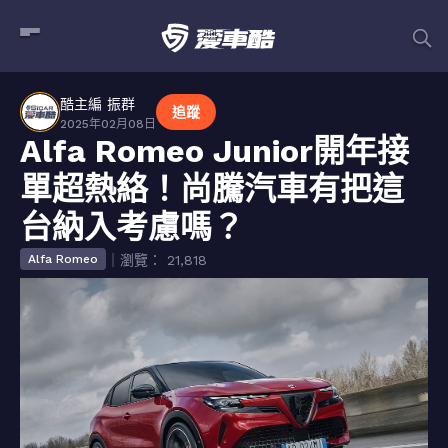
酷主編 振群
追蹤
2025年02月08日
Alfa Romeo Junior開年接
單超熱絡！尚騰汽車有把這
台納入考慮嗎？
｜瀏覽： 21,818
Alfa Romeo