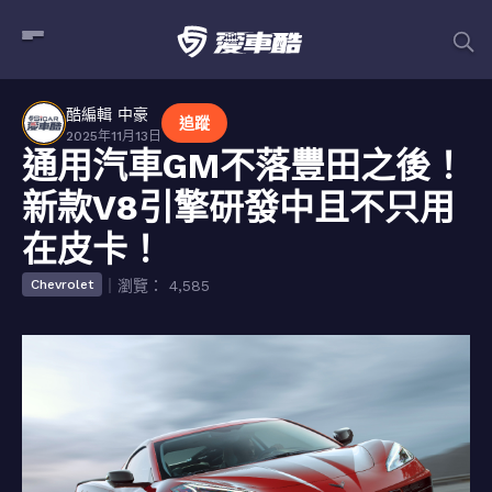
酷編輯 中豪
追蹤
2025年11月13日
通用汽車GM不落豐田之後！
新款V8引擎研發中且不只用
在皮卡！
｜瀏覽： 4,585
Chevrolet