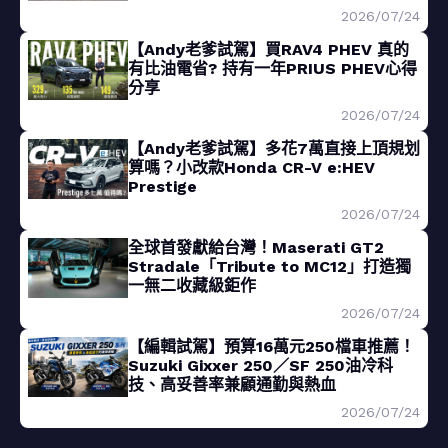
2026/07/24
【Andy老爹試駕】買RAV4 PHEV 真的
有比油電省? 持有一年PRIUS PHEV心得
分享
2026/07/24
【Andy老爹試駕】多花7萬直接上頂規划
算嗎？小改款Honda CR-V e:HEV
Prestige
2026/07/24
全球首發獻給台灣！Maserati GT2
Stradale「Tribute to MC12」打造獨
一無二收藏級鉅作
2026/07/24
【編輯試駕】預算16萬元250檔車推薦！
Suzuki Gixxer 250／SF 250油冷科
技、高妥善率兼顧通勤與熱血
2026/07/24