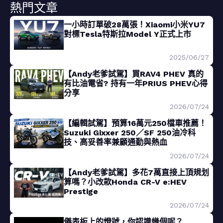
熱門文章
一小時訂單破28萬張！Xiaomi小米YU7
對標Tesla特斯拉Model Y正式上市
2025/06/27
【Andy老爹試駕】買RAV4 PHEV 真的
有比油電省? 持有一年PRIUS PHEV心得
分享
2026/07/24
【編輯試駕】預算16萬元250檔車推薦！
Suzuki Gixxer 250／SF 250油冷科
技、高妥善率兼顧通勤與熱血
2026/07/24
【Andy老爹試駕】多花7萬直接上頂規划
算嗎？小改款Honda CR-V e:HEV
Prestige
2026/07/24
儀表板上的燈號，你認識幾個呢？