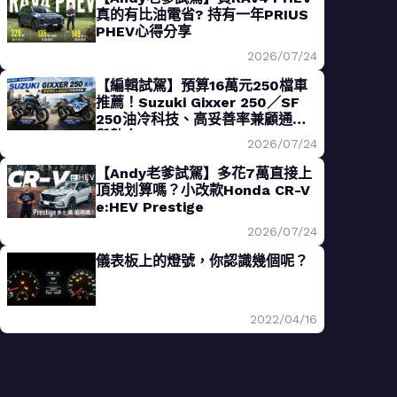
真的有比油電省? 持有一年PRIUS
PHEV心得分享
2026/07/24
【編輯試駕】預算16萬元250檔車
推薦！Suzuki Gixxer 250／SF
250油冷科技、高妥善率兼顧通勤
與熱血
2026/07/24
【Andy老爹試駕】多花7萬直接上
頂規划算嗎？小改款Honda CR-V
e:HEV Prestige
2026/07/24
儀表板上的燈號，你認識幾個呢？
2022/04/16