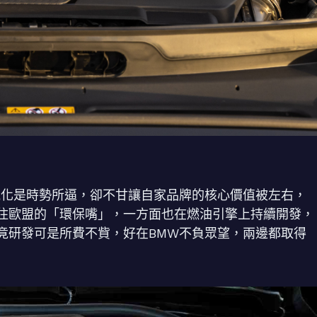
氣化是時勢所逼，卻不甘讓自家品牌的核心價值被左右，
e，塞住歐盟的「環保嘴」，一方面也在燃油引擎上持續開發，
竟研發可是所費不貲，好在BMW不負眾望，兩邊都取得