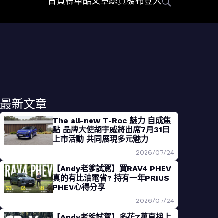
首頁
標車酷
文章總覽
發布
登入
最新文章
The all-new T-Roc 魅力 自成焦
點 品牌大使胡宇威將出席7月31日
上市活動 共同展現多元魅力
2026/07/24
【Andy老爹試駕】買RAV4 PHEV
真的有比油電省? 持有一年PRIUS
PHEV心得分享
2026/07/24
【Andy老爹試駕】多花7萬直接上