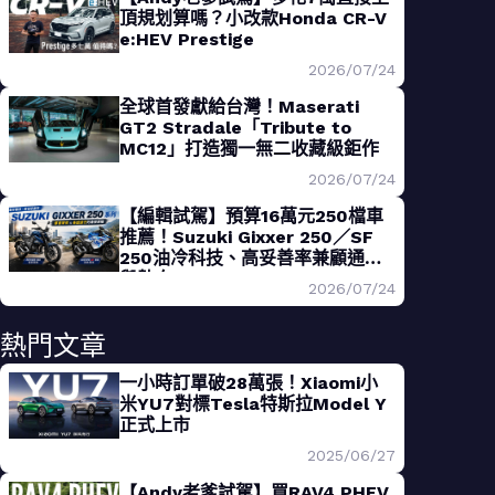
頂規划算嗎？小改款Honda CR-V
e:HEV Prestige
2026/07/24
全球首發獻給台灣！Maserati
GT2 Stradale「Tribute to
MC12」打造獨一無二收藏級鉅作
2026/07/24
【編輯試駕】預算16萬元250檔車
推薦！Suzuki Gixxer 250／SF
250油冷科技、高妥善率兼顧通勤
與熱血
2026/07/24
熱門文章
一小時訂單破28萬張！Xiaomi小
米YU7對標Tesla特斯拉Model Y
正式上市
2025/06/27
【Andy老爹試駕】買RAV4 PHEV