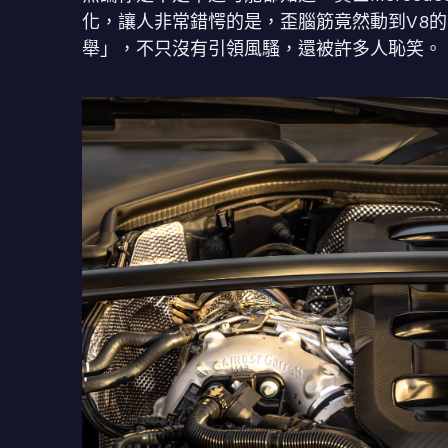
化，讓人非常錯愕的是，歪腦筋竟然動到V8的
舉」，不只沒有引領風騷，還被許多人恥笑。