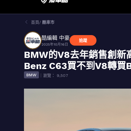
首頁
酷車市
酷編輯 中豪
追蹤
2025年10月16日
BMW的V8去年銷售創新高
Benz C63買不到V8轉
BMW
｜瀏覽： 9,507