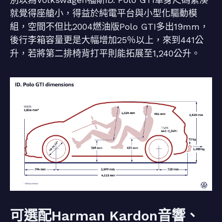
就覺得座艙小，得益於純電平台與小型化驅動模
組，空間不但比2004燃油版Polo GTI多出19mm，
後行李箱容量更是大幅增加25％以上，來到441公
升，若將第二排椅背打平則能拓展至1,240公升。
可選配Harman Kardon音響、