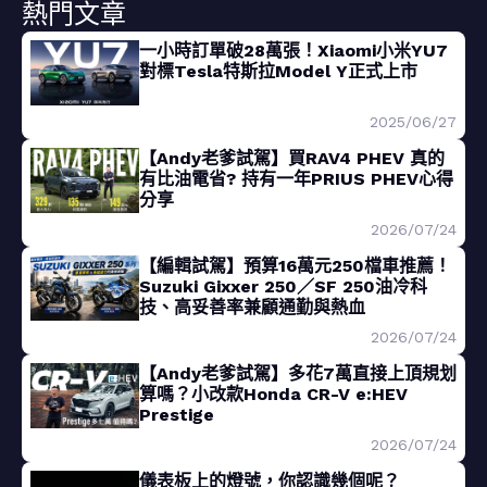
熱門文章
一小時訂單破28萬張！Xiaomi小米YU7
對標Tesla特斯拉Model Y正式上市
2025/06/27
【Andy老爹試駕】買RAV4 PHEV 真的
有比油電省? 持有一年PRIUS PHEV心得
分享
2026/07/24
【編輯試駕】預算16萬元250檔車推薦！
Suzuki Gixxer 250／SF 250油冷科
技、高妥善率兼顧通勤與熱血
2026/07/24
【Andy老爹試駕】多花7萬直接上頂規划
算嗎？小改款Honda CR-V e:HEV
Prestige
2026/07/24
儀表板上的燈號，你認識幾個呢？