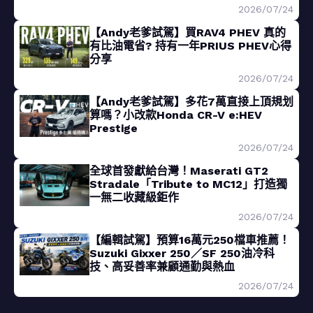
2026/07/24
【Andy老爹試駕】買RAV4 PHEV 真的
有比油電省? 持有一年PRIUS PHEV心得
分享
2026/07/24
【Andy老爹試駕】多花7萬直接上頂規划
算嗎？小改款Honda CR-V e:HEV
Prestige
2026/07/24
全球首發獻給台灣！Maserati GT2
Stradale「Tribute to MC12」打造獨
一無二收藏級鉅作
2026/07/24
【編輯試駕】預算16萬元250檔車推薦！
Suzuki Gixxer 250／SF 250油冷科
技、高妥善率兼顧通勤與熱血
2026/07/24