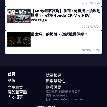
2026/07/24
【Andy老爹試駕】多花7萬直接上頂規划
算嗎？小改款Honda CR-V e:HEV
Prestige
2026/07/24
儀表板上的燈號，你認識幾個呢？
2022/04/16
首頁
試駕報導
品牌
開車幫幫忙
限時優惠
文章總覽
關於愛車酷
成御媒體科技股份有限公司
統編 50889972
人才招募
信箱 service@sicar.com.tw