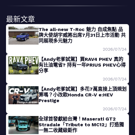
最新文章
The all-new T-Roc 魅力 自成焦點 品
牌大使胡宇威將出席7月31日上市活動 共
同展現多元魅力
2026/07/24
【Andy老爹試駕】買RAV4 PHEV 真的
有比油電省? 持有一年PRIUS PHEV心得
分享
2026/07/24
【Andy老爹試駕】多花7萬直接上頂規划
算嗎？小改款Honda CR-V e:HEV
Prestige
2026/07/24
全球首發獻給台灣！Maserati GT2
Stradale「Tribute to MC12」打造獨
一無二收藏級鉅作