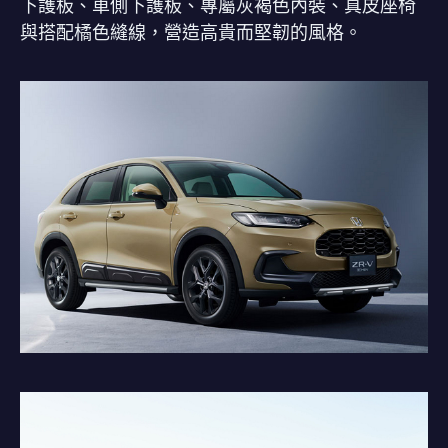
下護板、車側下護板、專屬灰褐色內裝、真皮座椅
與搭配橘色縫線，營造高貴而堅韌的風格。