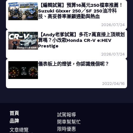
【編輯試駕】預算16萬元250檔車推薦！
Suzuki Gixxer 250／SF 250油冷科
技、高妥善率兼顧通勤與熱血
2026/07/24
【Andy老爹試駕】多花7萬直接上頂規划
算嗎？小改款Honda CR-V e:HEV
Prestige
2026/07/24
儀表板上的燈號，你認識幾個呢？
2022/04/16
首頁
試駕報導
品牌
開車幫幫忙
限時優惠
文章總覽