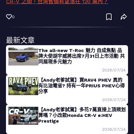
CR-V 之間，台灣售價有望落在 120 萬內？
0
最新文章
The all-new T-Roc 魅力 自成焦點 品
牌大使胡宇威將出席7月31日上市活動 共
同展現多元魅力
2026/07/24
【Andy老爹試駕】買RAV4 PHEV 真的
有比油電省? 持有一年PRIUS PHEV心得
分享
2026/07/24
【Andy老爹試駕】多花7萬直接上頂規划
算嗎？小改款Honda CR-V e:HEV
Prestige
2026/07/24