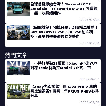
全球首發獻給台灣！Maserati GT2
Stradale「Tribute to MC12」打造獨
一無二收藏級鉅作
2026/07/24
【編輯試駕】預算16萬元250檔車推薦！
Suzuki Gixxer 250／SF 250油冷科
技、高妥善率兼顧通勤與熱血
2026/07/24
熱門文章
一小時訂單破28萬張！Xiaomi小米YU7
對標Tesla特斯拉Model Y正式上市
2025/06/27
【Andy老爹試駕】買RAV4 PHEV 真的
有比油電省? 持有一年PRIUS PHEV心得
分享
2026/07/24