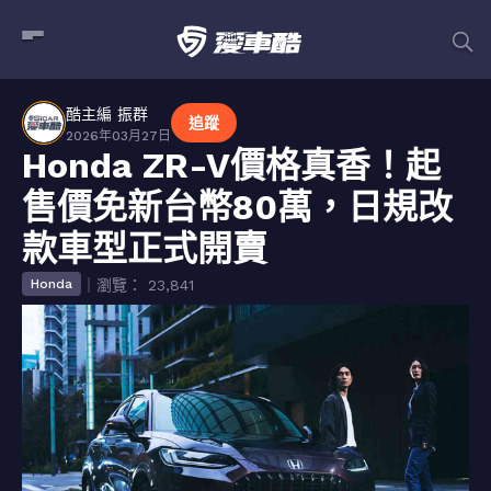
酷主編 振群
追蹤
2026年03月27日
Honda ZR-V價格真香！起
售價免新台幣80萬，日規改
款車型正式開賣
｜瀏覽： 23,841
Honda