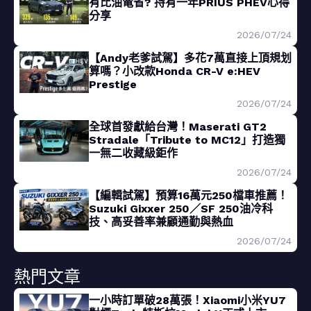
有比油電省? 持有一年PRIUS PHEV心得
分享
2026/07/24
【Andy老爹試駕】多花7萬直接上頂規划
算嗎？小改款Honda CR-V e:HEV
Prestige
2026/07/24
全球首發獻給台灣！Maserati GT2
Stradale「Tribute to MC12」打造獨
一無二收藏級鉅作
2026/07/24
【編輯試駕】預算16萬元250檔車推薦！
Suzuki Gixxer 250／SF 250油冷科
技、高妥善率兼顧通勤與熱血
2026/07/24
熱門文章
一小時訂單破28萬張！Xiaomi小米YU7