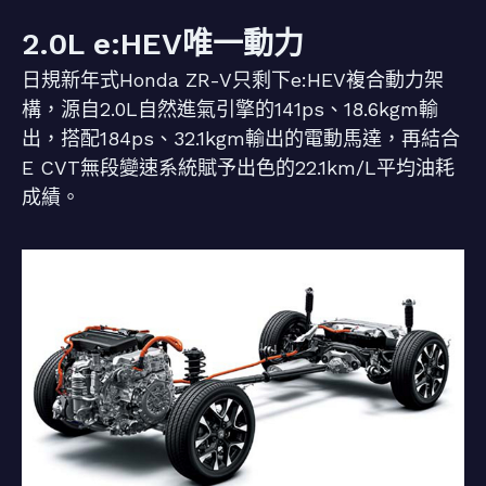
2.0L e:HEV唯一動力
日規新年式Honda ZR-V只剩下e:HEV複合動力架
構，源自2.0L自然進氣引擎的141ps、18.6kgm輸
出，搭配184ps、32.1kgm輸出的電動馬達，再結合
E CVT無段變速系統賦予出色的22.1km/L平均油耗
成績。