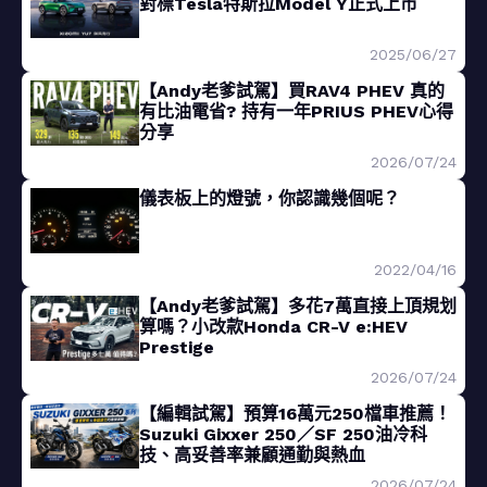
對標Tesla特斯拉Model Y正式上市
2025/06/27
【Andy老爹試駕】買RAV4 PHEV 真的
有比油電省? 持有一年PRIUS PHEV心得
分享
2026/07/24
儀表板上的燈號，你認識幾個呢？
2022/04/16
【Andy老爹試駕】多花7萬直接上頂規划
算嗎？小改款Honda CR-V e:HEV
Prestige
2026/07/24
【編輯試駕】預算16萬元250檔車推薦！
Suzuki Gixxer 250／SF 250油冷科
技、高妥善率兼顧通勤與熱血
2026/07/24