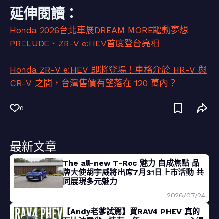
延伸閱讀：
Honda 2026台北車展DREAM MORE驅動夢想
PRELUDE、ZR-V e:HEV首度登台亮相
Honda ZR-V e:HEV 即將登場！車格介於 HR-V 與
CR-V 之間，台灣售價有望落在 120 萬內？
0
最新文章
The all-new T-Roc 魅力 自成焦點 品
牌大使胡宇威將出席7月31日上市活動 共
同展現多元魅力
2026/07/24
【Andy老爹試駕】買RAV4 PHEV 真的