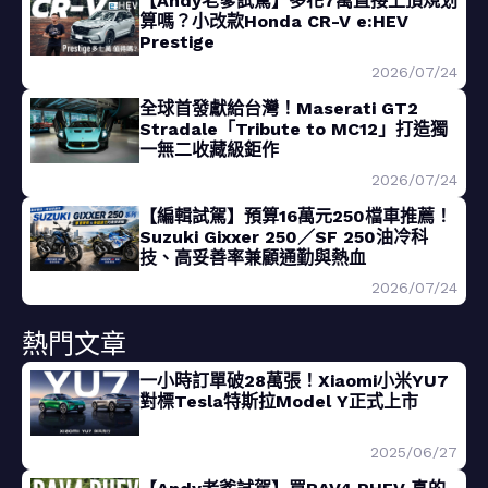
【Andy老爹試駕】多花7萬直接上頂規划
算嗎？小改款Honda CR-V e:HEV
Prestige
2026/07/24
全球首發獻給台灣！Maserati GT2
Stradale「Tribute to MC12」打造獨
一無二收藏級鉅作
2026/07/24
【編輯試駕】預算16萬元250檔車推薦！
Suzuki Gixxer 250／SF 250油冷科
技、高妥善率兼顧通勤與熱血
2026/07/24
熱門文章
一小時訂單破28萬張！Xiaomi小米YU7
對標Tesla特斯拉Model Y正式上市
2025/06/27