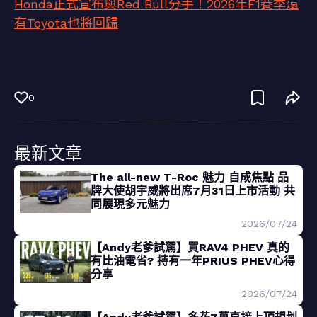
Honda正式宣布與Red Bull分手！2026年F1賽季還
有Toyota也將回歸
0
最新文章
The all-new T-Roc 魅力 自成焦點 品
牌大使胡宇威將出席7月31日上市活動 共
同展現多元魅力
2026/07/24
【Andy老爹試駕】買RAV4 PHEV 真的
有比油電省? 持有一年PRIUS PHEV心得
分享
2026/07/24