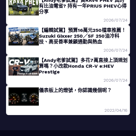
【Andy老爹試駕】買RAV4 PHEV 真的
有比油電省? 持有一年PRIUS PHEV心得
分享
2026/07/24
【編輯試駕】預算16萬元250檔車推薦！
Suzuki Gixxer 250／SF 250油冷科
技、高妥善率兼顧通勤與熱血
2026/07/24
【Andy老爹試駕】多花7萬直接上頂規划
算嗎？小改款Honda CR-V e:HEV
Prestige
2026/07/24
儀表板上的燈號，你認識幾個呢？
2022/04/16