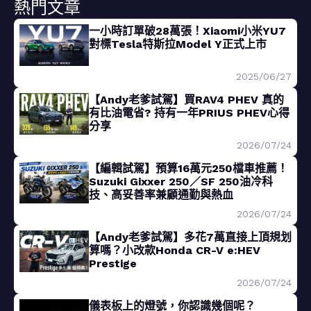
熱門文章
一小時訂單破28萬張！Xiaomi小米YU7
對標Tesla特斯拉Model Y正式上市
2025/06/27
【Andy老爹試駕】買RAV4 PHEV 真的
有比油電省? 持有一年PRIUS PHEV心得
分享
2026/07/24
【編輯試駕】預算16萬元250檔車推薦！
Suzuki Gixxer 250／SF 250油冷科
技、高妥善率兼顧通勤與熱血
2026/07/24
【Andy老爹試駕】多花7萬直接上頂規划
算嗎？小改款Honda CR-V e:HEV
Prestige
2026/07/24
儀表板上的燈號，你認識幾個呢？