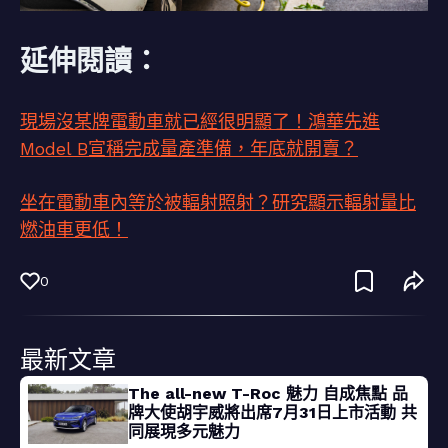
延伸閱讀：
現場沒某牌電動車就已經很明顯了！鴻華先進
Model B宣稱完成量產準備，年底就開賣？
坐在電動車內等於被輻射照射？研究顯示輻射量比
燃油車更低！
0
最新文章
The all-new T-Roc 魅力 自成焦點 品
牌大使胡宇威將出席7月31日上市活動 共
同展現多元魅力