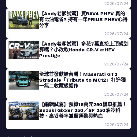
2026/07/24
【Andy老爹試駕】買RAV4 PHEV 真的
有比油電省? 持有一年PRIUS PHEV心得
分享
2026/07/24
【Andy老爹試駕】多花7萬直接上頂規划
算嗎？小改款Honda CR-V e:HEV
Prestige
2026/07/24
全球首發獻給台灣！Maserati GT2
Stradale「Tribute to MC12」打造獨
一無二收藏級鉅作
2026/07/24
【編輯試駕】預算16萬元250檔車推薦！
Suzuki Gixxer 250／SF 250油冷科
技、高妥善率兼顧通勤與熱血
2026/07/24