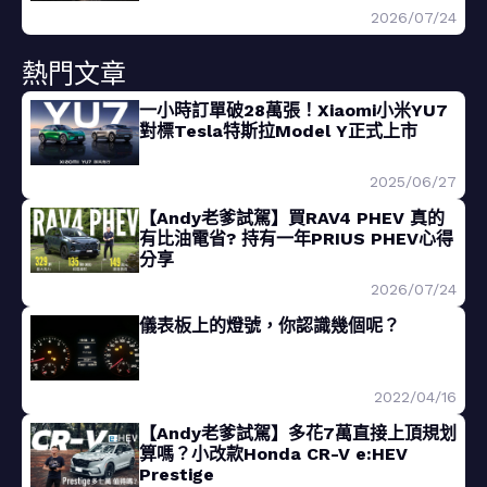
2026/07/24
熱門文章
一小時訂單破28萬張！Xiaomi小米YU7
對標Tesla特斯拉Model Y正式上市
2025/06/27
【Andy老爹試駕】買RAV4 PHEV 真的
有比油電省? 持有一年PRIUS PHEV心得
分享
2026/07/24
儀表板上的燈號，你認識幾個呢？
2022/04/16
【Andy老爹試駕】多花7萬直接上頂規划
算嗎？小改款Honda CR-V e:HEV
Prestige