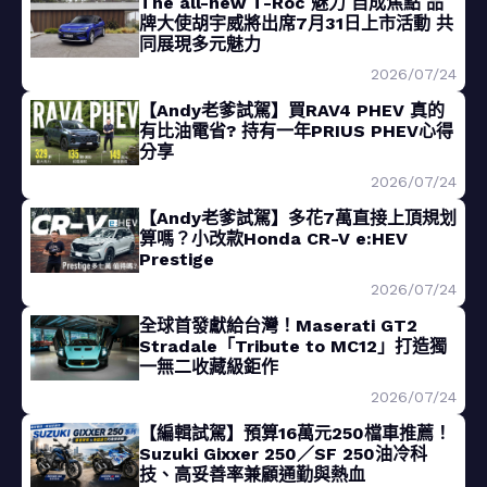
The all-new T-Roc 魅力 自成焦點 品
牌大使胡宇威將出席7月31日上市活動 共
同展現多元魅力
2026/07/24
【Andy老爹試駕】買RAV4 PHEV 真的
有比油電省? 持有一年PRIUS PHEV心得
分享
2026/07/24
【Andy老爹試駕】多花7萬直接上頂規划
算嗎？小改款Honda CR-V e:HEV
Prestige
2026/07/24
全球首發獻給台灣！Maserati GT2
Stradale「Tribute to MC12」打造獨
一無二收藏級鉅作
2026/07/24
【編輯試駕】預算16萬元250檔車推薦！
Suzuki Gixxer 250／SF 250油冷科
技、高妥善率兼顧通勤與熱血