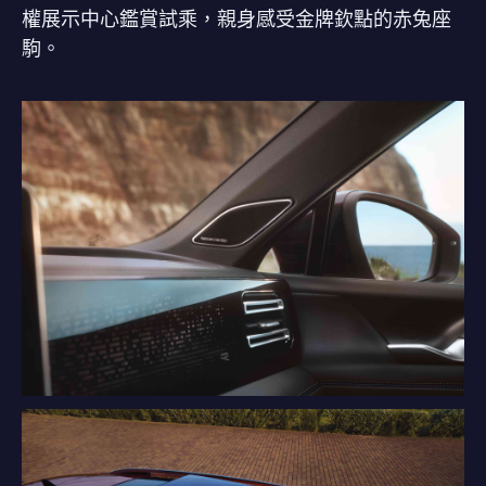
權展示中心鑑賞試乘，親身感受金牌欽點的赤兔座
駒。