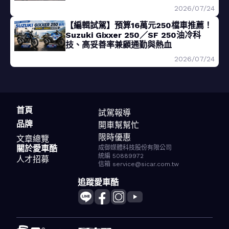
2026/07/24
【編輯試駕】預算16萬元250檔車推薦！
Suzuki Gixxer 250／SF 250油冷科
技、高妥善率兼顧通勤與熱血
2026/07/24
首頁
試駕報導
品牌
開車幫幫忙
限時優惠
文章總覽
關於愛車酷
成御媒體科技股份有限公司
統編 50889972
人才招募
信箱 service@sicar.com.tw
追蹤愛車酷