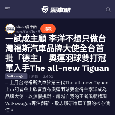
SiCAR愛車酷
追蹤
2025年07月07日
一試成主顧 李洋不想只做台
灣福斯汽車品牌大使全台首
批「德主」 奧運羽球雙打冠
軍入手The all-new Tiguan
｜瀏覽： 3,690
Volkswagen
– 上月台灣福斯汽車於第三代The all-new Tiguan
上市記者會上欣喜宣布奧運羽球雙金得主李洋成為
品牌大使，以無懼挑戰、超越自我的王者風範體現
Volkswagen專注創新、致志鑽研造車工藝的核心價
值。