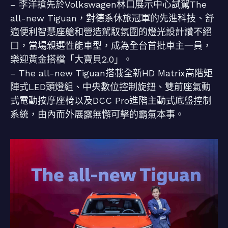
– 李洋搶先於Volkswagen林口展示中心試駕The
all-new Tiguan，對德系休旅冠軍的先進科技、舒
適便利智慧座艙和營造駕馭氛圍的燈光設計讚不絕
口，當場親選性能車型，成為全台首批車主一員，
樂迎黃金搭檔「大寶貝2.0」。
– The all-new Tiguan搭載全新HD Matrix高階矩
陣式LED頭燈組、中央數位控制旋鈕、雙前座氣動
式電動按摩座椅以及DCC Pro進階主動式底盤控制
系統，由內而外展露無懈可擊的霸氣本事。