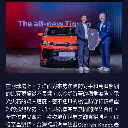
在羽球場上，李洋面對來勢洶洶的對手和高壓緊繃
的比賽現場從不畏懼，以冷靜沉著的穩重姿態、電
光火石的驚人速度、密不透風的絕佳防守和精準靈
巧的猛烈攻勢，加上與搭檔完美無間的默契合作，
全方位頂尖實力一次次地在世界之巔奪得勝利、取
得至高榮耀，台灣福斯汽車總裁Steffen Knapp表