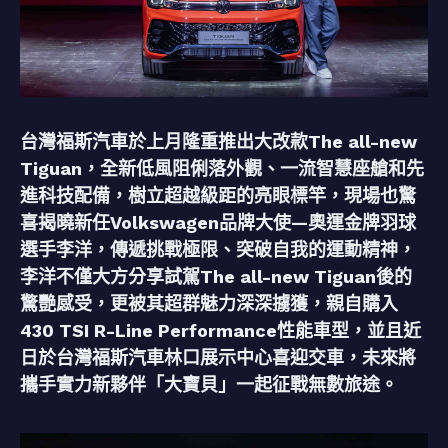
台灣福斯汽車於上月隆重推出大改款The all-new
Tiguan，全新低風阻俐落外觀、一流智慧座艙和先
進科技配備，樹立超越級距的亮眼標竿，現場也驚
喜揭曉新任Volkswagen品牌大使—奧運金牌羽球
選手李洋，傳遞挑戰極限、突破自我的運動精神，
李洋不僅大方分享試駕The all-new Tiguan後的
驚艷感受，更被其超群魅力深深擄獲，親自購入
430 TSI R-Line Performance性能車型，並且近
日於台灣福斯汽車林口展示中心喜迎交車，未來將
攜手實力新夥伴「大寶貝」一起征戰無數旅途。