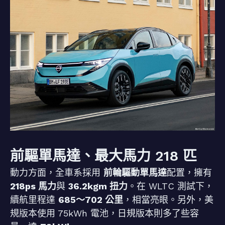
前驅單馬達、最大馬力 218 匹
動力方面，全車系採用
前輪驅動單馬達
配置，擁有
218ps 馬力
與
36.2kgm 扭力
。在 WLTC 測試下，
續航里程達
685～702 公里
，相當亮眼。另外，美
規版本使用 75kWh 電池，日規版本則多了些容