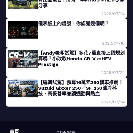
分享
2026/07/24
儀表板上的燈號，你認識幾個呢？
2022/04/16
【Andy老爹試駕】多花7萬直接上頂規划
算嗎？小改款Honda CR-V e:HEV
Prestige
2026/07/24
【編輯試駕】預算16萬元250檔車推薦！
Suzuki Gixxer 250／SF 250油冷科
技、高妥善率兼顧通勤與熱血
2026/07/24
首頁