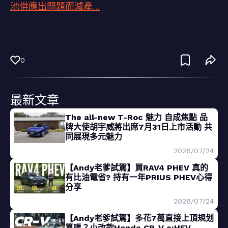
池供應出問題而減產…
0
最新文章
The all-new T-Roc 魅力 自成焦點 品
牌大使胡宇威將出席7月31日上市活動 共
同展現多元魅力
2026/07/24
【Andy老爹試駕】買RAV4 PHEV 真的
有比油電省? 持有一年PRIUS PHEV心得
分享
2026/07/24
【Andy老爹試駕】多花7萬直接上頂規划
算嗎？小改款Honda CR-V e:HEV