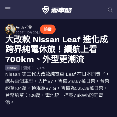
Andy老爹
追蹤
2025年10月20日
大改款 Nissan Leaf 進化成
跨界純電休旅！續航上看
700km、外型更潮流
｜瀏覽： 6,375
Nissan
Nissan 第三代大改款純電車 Leaf 在日本開賣了，
總共兩個車型，入門B7，售價518.87萬日幣，台幣
約莫104萬，頂規為B7 G，售價為525,36萬日幣，
台幣約莫：106萬，電池統一搭載78kWh的鋰電
池。