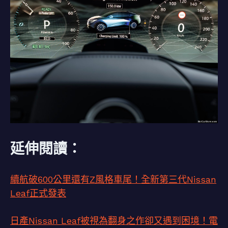
延伸閱讀：
續航破600公里還有Z風格車尾！全新第三代Nissan
Leaf正式發表
日產Nissan Leaf被視為翻身之作卻又遇到困境！電