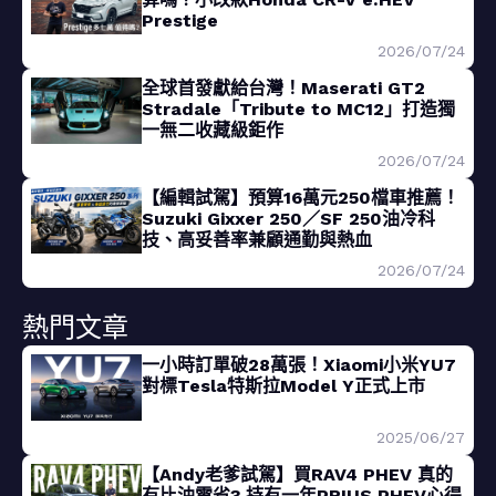
Prestige
2026/07/24
全球首發獻給台灣！Maserati GT2
Stradale「Tribute to MC12」打造獨
一無二收藏級鉅作
2026/07/24
【編輯試駕】預算16萬元250檔車推薦！
Suzuki Gixxer 250／SF 250油冷科
技、高妥善率兼顧通勤與熱血
2026/07/24
熱門文章
一小時訂單破28萬張！Xiaomi小米YU7
對標Tesla特斯拉Model Y正式上市
2025/06/27
【Andy老爹試駕】買RAV4 PHEV 真的
有比油電省? 持有一年PRIUS PHEV心得