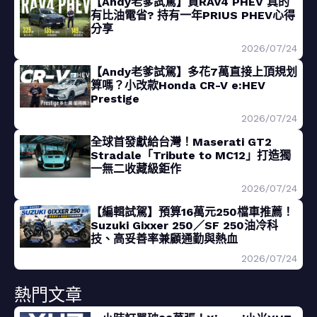
【Andy老爹試駕】買RAV4 PHEV 真的
有比油電省? 持有一年PRIUS PHEV心得
分享
2026/07/24
【Andy老爹試駕】多花7萬直接上頂規划
算嗎？小改款Honda CR-V e:HEV
Prestige
2026/07/24
全球首發獻給台灣！Maserati GT2
Stradale「Tribute to MC12」打造獨
一無二收藏級鉅作
2026/07/24
【編輯試駕】預算16萬元250檔車推薦！
Suzuki Gixxer 250／SF 250油冷科
技、高妥善率兼顧通勤與熱血
2026/07/24
熱門文章