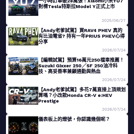
一小時訂單破28萬張！Xiaomi小米YU7
對標Tesla特斯拉Model Y正式上市
2025/06/27
【Andy老爹試駕】買RAV4 PHEV 真的
有比油電省? 持有一年PRIUS PHEV心得
分享
2026/07/24
【編輯試駕】預算16萬元250檔車推薦！
Suzuki Gixxer 250／SF 250油冷科
技、高妥善率兼顧通勤與熱血
2026/07/24
【Andy老爹試駕】多花7萬直接上頂規划
算嗎？小改款Honda CR-V e:HEV
Prestige
2026/07/24
儀表板上的燈號，你認識幾個呢？