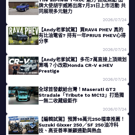
牌大使胡宇威將出席7月31日上市活動 共
同展現多元魅力
2026/07/24
【Andy老爹試駕】買RAV4 PHEV 真的
有比油電省? 持有一年PRIUS PHEV心得
分享
2026/07/24
【Andy老爹試駕】多花7萬直接上頂規划
算嗎？小改款Honda CR-V e:HEV
Prestige
2026/07/24
全球首發獻給台灣！Maserati GT2
Stradale「Tribute to MC12」打造獨
一無二收藏級鉅作
2026/07/24
【編輯試駕】預算16萬元250檔車推薦！
Suzuki Gixxer 250／SF 250油冷科
技、高妥善率兼顧通勤與熱血