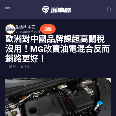
酷編輯 中豪
追蹤
2025年08月25日
歐洲對中國品牌課超高關稅
沒用！MG改賣油電混合反而
銷路更好！
｜瀏覽： 6,691