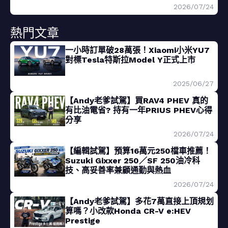
2026/07/24
熱門文章
一小時訂單破28萬張！Xiaomi小米YU7
對標Tesla特斯拉Model Y正式上市
2025/06/27
【Andy老爹試駕】買RAV4 PHEV 真的
有比油電省? 持有一年PRIUS PHEV心得
分享
2026/07/24
【編輯試駕】預算16萬元250檔車推薦！
Suzuki Gixxer 250／SF 250油冷科
技、高妥善率兼顧通勤與熱血
2026/07/24
【Andy老爹試駕】多花7萬直接上頂規划
算嗎？小改款Honda CR-V e:HEV
Prestige