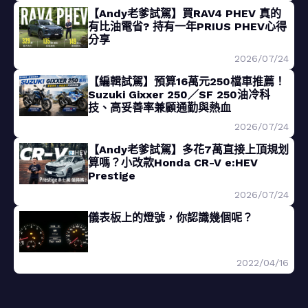
【Andy老爹試駕】買RAV4 PHEV 真的
有比油電省? 持有一年PRIUS PHEV心得
分享
2026/07/24
【編輯試駕】預算16萬元250檔車推薦！
Suzuki Gixxer 250／SF 250油冷科
技、高妥善率兼顧通勤與熱血
2026/07/24
【Andy老爹試駕】多花7萬直接上頂規划
算嗎？小改款Honda CR-V e:HEV
Prestige
2026/07/24
儀表板上的燈號，你認識幾個呢？
2022/04/16