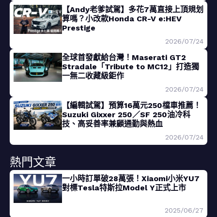
【Andy老爹試駕】多花7萬直接上頂規划
算嗎？小改款Honda CR-V e:HEV
Prestige
2026/07/24
全球首發獻給台灣！Maserati GT2
Stradale「Tribute to MC12」打造獨
一無二收藏級鉅作
2026/07/24
【編輯試駕】預算16萬元250檔車推薦！
Suzuki Gixxer 250／SF 250油冷科
技、高妥善率兼顧通勤與熱血
2026/07/24
熱門文章
一小時訂單破28萬張！Xiaomi小米YU7
對標Tesla特斯拉Model Y正式上市
2025/06/27