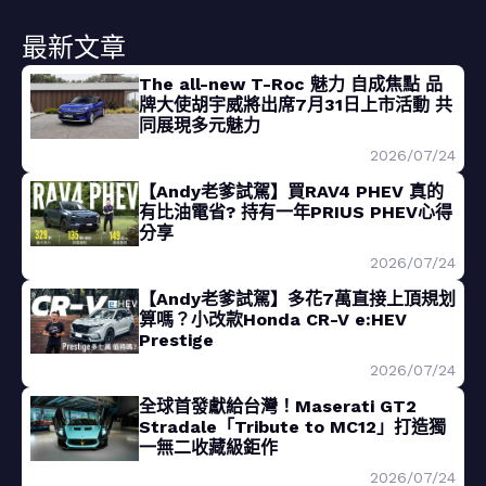
最新文章
The all-new T-Roc 魅力 自成焦點 品
牌大使胡宇威將出席7月31日上市活動 共
同展現多元魅力
2026/07/24
【Andy老爹試駕】買RAV4 PHEV 真的
有比油電省? 持有一年PRIUS PHEV心得
分享
2026/07/24
【Andy老爹試駕】多花7萬直接上頂規划
算嗎？小改款Honda CR-V e:HEV
Prestige
2026/07/24
全球首發獻給台灣！Maserati GT2
Stradale「Tribute to MC12」打造獨
一無二收藏級鉅作
2026/07/24