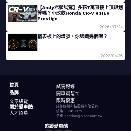
【Andy老爹試駕】多花7萬直接上頂規划
算嗎？小改款Honda CR-V e:HEV
Prestige
2026/07/24
儀表板上的燈號，你認識幾個呢？
2022/04/16
首頁
試駕報導
品牌
開車幫幫忙
限時優惠
文章總覽
關於愛車酷
成御媒體科技股份有限公司
統編 50889972
人才招募
信箱 service@sicar.com.tw
追蹤愛車酷