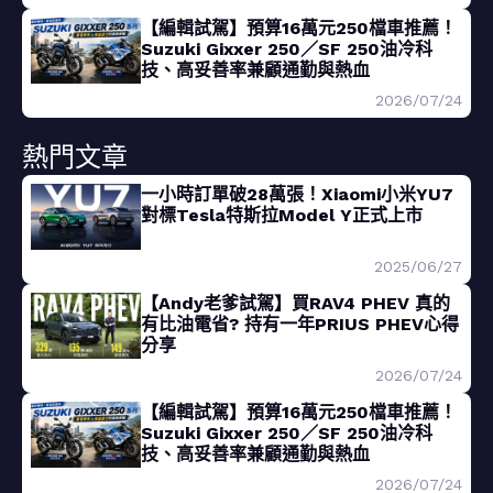
【編輯試駕】預算16萬元250檔車推薦！
Suzuki Gixxer 250／SF 250油冷科
技、高妥善率兼顧通勤與熱血
2026/07/24
熱門文章
一小時訂單破28萬張！Xiaomi小米YU7
對標Tesla特斯拉Model Y正式上市
2025/06/27
【Andy老爹試駕】買RAV4 PHEV 真的
有比油電省? 持有一年PRIUS PHEV心得
分享
2026/07/24
【編輯試駕】預算16萬元250檔車推薦！
Suzuki Gixxer 250／SF 250油冷科
技、高妥善率兼顧通勤與熱血
2026/07/24