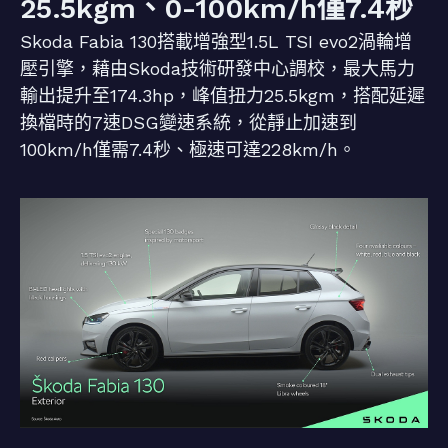
25.5kgm、0-100km/h僅7.4秒
Skoda Fabia 130搭載增強型1.5L TSI evo2渦輪增
壓引擎，藉由Skoda技術研發中心調校，最大馬力
輸出提升至174.3hp，峰值扭力25.5kgm，搭配延遲
換檔時的7速DSG變速系統，從靜止加速到
100km/h僅需7.4秒、極速可達228km/h。