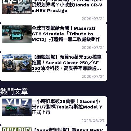
頂規划算嗎？小改款Honda CR-V
e:HEV Prestige
2026/07/24
全球首發獻給台灣！Maserati
GT2 Stradale「Tribute to
MC12」打造獨一無二收藏級鉅作
2026/07/24
【編輯試駕】預算16萬元250檔車
推薦！Suzuki Gixxer 250／SF
250油冷科技、高妥善率兼顧通勤
與熱血
2026/07/24
熱門文章
一小時訂單破28萬張！Xiaomi小
米YU7對標Tesla特斯拉Model Y
正式上市
2025/06/27
【Andy老爹試駕】買RAV4 PHEV