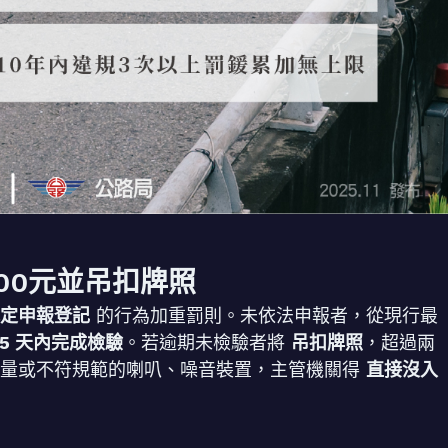
600元並吊扣牌照
定申報登記
的行為加重罰則。未依法申報者，從現行最
15 天內完成檢驗
。若逾期未檢驗者將
吊扣牌照
，超過兩
音量或不符規範的喇叭、噪音裝置，主管機關得
直接沒入