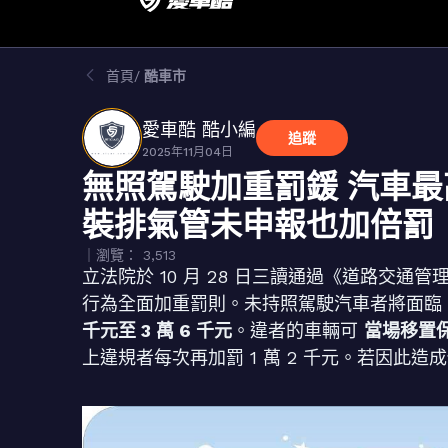
首頁
酷車市
愛車酷 酷小編
追蹤
2025年11月04日
無照駕駛加重罰鍰 汽車最
裝排氣管未申報也加倍罰
｜瀏覽： 3,513
立法院於 10 月 28 日三讀通過《道路交
行為全面加重罰則。未持照駕駛汽車者將面臨
千元至 3 萬 6 千元
。違者的車輛可
當場移置
上違規者每次再加罰 1 萬 2 千元。若因此