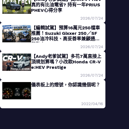
真的有比油電省? 持有一年PRIUS
PHEV心得分享
2026/07/24
【編輯試駕】預算16萬元250檔車
推薦！Suzuki Gixxer 250／SF
250油冷科技、高妥善率兼顧通勤
與熱血
2026/07/24
【Andy老爹試駕】多花7萬直接上
頂規划算嗎？小改款Honda CR-V
e:HEV Prestige
2026/07/24
儀表板上的燈號，你認識幾個呢？
2022/04/16