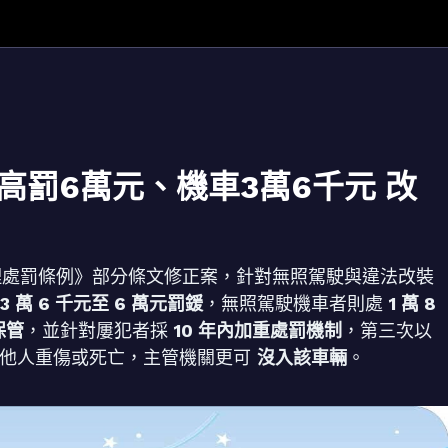
高罰6萬元、機車3萬6千元 改
通管理處罰條例》部分條文修正案，針對無照駕駛與違法改裝
3 萬 6 千元至 6 萬元罰鍰
，無照駕駛機車者則處
1 萬 8
保管
，並針對屢犯者採
10 年內加重處罰機制
，第三次以
造成他人重傷或死亡，主管機關更可
沒入該車輛
。