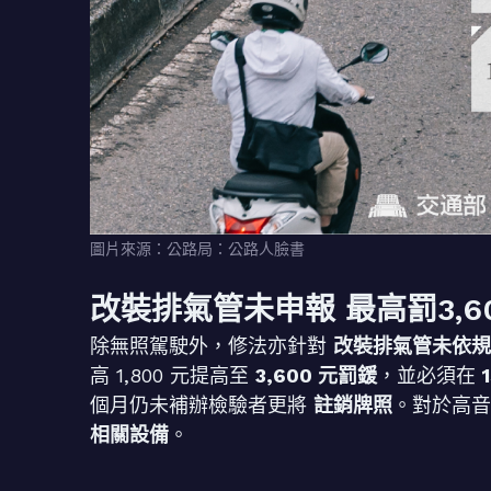
圖片來源：公路局：公路人臉書
改裝排氣管未申報 最高罰3,
除無照駕駛外，修法亦針對
改裝排氣管未依規
高 1,800 元提高至
3,600 元罰鍰
，並必須在
個月仍未補辦檢驗者更將
註銷牌照
。對於高
相關設備
。