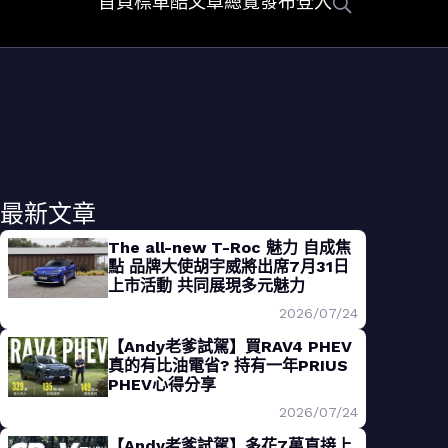
首頁
標車酷
文章總覽
發布
登入
最新文章
The all-new T-Roc 魅力 自成焦
點 品牌大使胡宇威將出席7月31日
上市活動 共同展現多元魅力
2026/07/24
【Andy老爹試駕】買RAV4 PHEV
真的有比油電省? 持有一年PRIUS
PHEV心得分享
2026/07/24
【Andy老爹試駕】多花7萬直接上