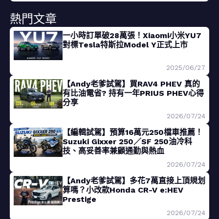
熱門文章
一小時訂單破28萬張！Xiaomi小米YU7
對標Tesla特斯拉Model Y正式上市
2025/06/27
【Andy老爹試駕】買RAV4 PHEV 真的
有比油電省? 持有一年PRIUS PHEV心得
分享
2026/07/24
【編輯試駕】預算16萬元250檔車推薦！
Suzuki Gixxer 250／SF 250油冷科
技、高妥善率兼顧通勤與熱血
2026/07/24
【Andy老爹試駕】多花7萬直接上頂規划
算嗎？小改款Honda CR-V e:HEV
Prestige
2026/07/24