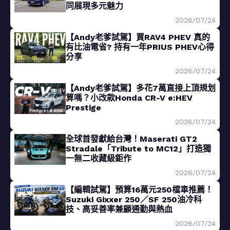
同展現多元魅力
2026/07/24
【Andy老爹試駕】買RAV4 PHEV 真的
有比油電省? 持有一年PRIUS PHEV心得
分享
2026/07/24
【Andy老爹試駕】多花7萬直接上頂規划
算嗎？小改款Honda CR-V e:HEV
Prestige
2026/07/24
全球首發獻給台灣！Maserati GT2
Stradale「Tribute to MC12」打造獨
一無二收藏級鉅作
2026/07/24
【編輯試駕】預算16萬元250檔車推薦！
Suzuki Gixxer 250／SF 250油冷科
技、高妥善率兼顧通勤與熱血
2026/07/24