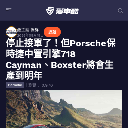
酷主編 振群
追蹤
2025年09月15日
停止接單了！但Porsche保
時捷中置引擎718
Cayman、Boxster將會生
產到明年
｜瀏覽： 3,976
Porsche