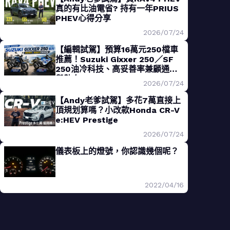
真的有比油電省? 持有一年PRIUS
PHEV心得分享
2026/07/24
【編輯試駕】預算16萬元250檔車
推薦！Suzuki Gixxer 250／SF
250油冷科技、高妥善率兼顧通勤
與熱血
2026/07/24
【Andy老爹試駕】多花7萬直接上
頂規划算嗎？小改款Honda CR-V
e:HEV Prestige
2026/07/24
儀表板上的燈號，你認識幾個呢？
2022/04/16