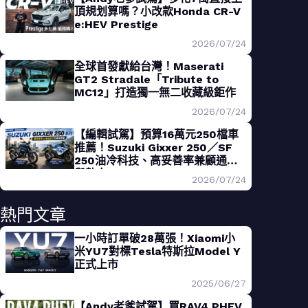
頂規划算嗎？小改款Honda CR-V
e:HEV Prestige
2026/07/24
全球首發獻給台灣！Maserati
GT2 Stradale「Tribute to
MC12」打造獨一無二收藏級鉅作
2026/07/24
【編輯試駕】預算16萬元250檔車
推薦！Suzuki Gixxer 250／SF
250油冷科技、高妥善率兼顧通勤
與熱血
2026/07/24
熱門文章
一小時訂單破28萬張！Xiaomi小
米YU7對標Tesla特斯拉Model Y
正式上市
2025/06/27
【Andy老爹試駕】買RAV4 PHEV