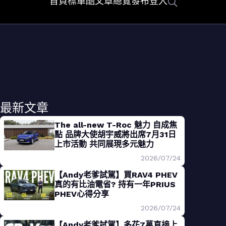
首頁
標車酷
文章總覽
發布
登入
最新文章
The all-new T-Roc 魅力 自成焦
點 品牌大使胡宇威將出席7月31日
上市活動 共同展現多元魅力
2026/07/24
【Andy老爹試駕】買RAV4 PHEV
真的有比油電省? 持有一年PRIUS
PHEV心得分享
2026/07/24
【Andy老爹試駕】多花7萬直接上