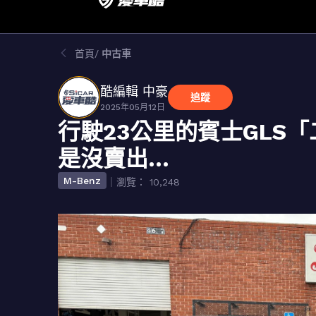
首頁
中古車
酷編輯 中豪
追蹤
2025年05月12日
行駛23公里的賓士GLS
是沒賣出…
M-Benz
｜瀏覽： 10,248