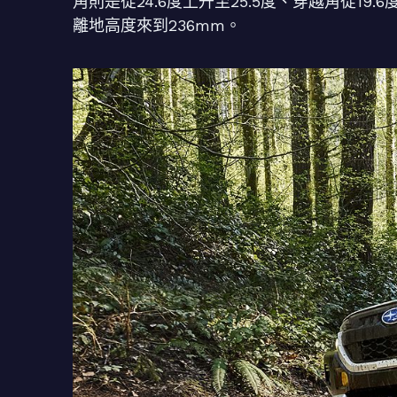
角則是從24.6度上升至25.5度、穿越角從1
離地高度來到236mm。