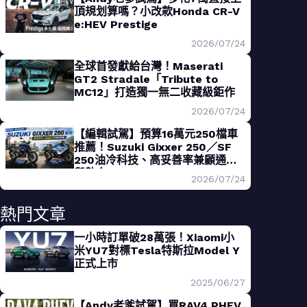
頂規划算嗎？小改款Honda CR-V
e:HEV Prestige
2026/07/24
全球首發獻給台灣！Maserati
GT2 Stradale「Tribute to
MC12」打造獨一無二收藏級鉅作
2026/07/24
【編輯試駕】預算16萬元250檔車
推薦！Suzuki Gixxer 250／SF
250油冷科技、高妥善率兼顧通勤
與熱血
2026/07/24
熱門文章
一小時訂單破28萬張！Xiaomi小
米YU7對標Tesla特斯拉Model Y
正式上市
2025/06/27
【Andy老爹試駕】買RAV4 PHEV