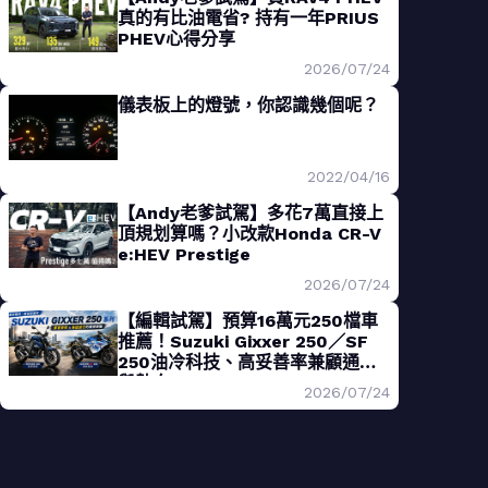
真的有比油電省? 持有一年PRIUS
PHEV心得分享
2026/07/24
儀表板上的燈號，你認識幾個呢？
2022/04/16
【Andy老爹試駕】多花7萬直接上
頂規划算嗎？小改款Honda CR-V
e:HEV Prestige
2026/07/24
【編輯試駕】預算16萬元250檔車
推薦！Suzuki Gixxer 250／SF
250油冷科技、高妥善率兼顧通勤
與熱血
2026/07/24