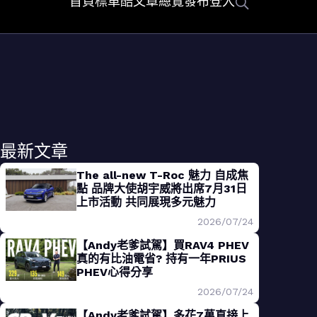
首頁
標車酷
文章總覽
發布
登入
最新文章
The all-new T-Roc 魅力 自成焦
點 品牌大使胡宇威將出席7月31日
上市活動 共同展現多元魅力
2026/07/24
【Andy老爹試駕】買RAV4 PHEV
真的有比油電省? 持有一年PRIUS
PHEV心得分享
2026/07/24
【Andy老爹試駕】多花7萬直接上