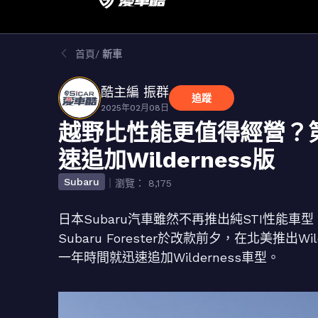
首頁
新車
酷主編 振群
追蹤
2025年02月08日
越野比性能更值得經營？第六代
速追加Wilderness版
Subaru
｜瀏覽： 8,175
日本Subaru汽車雖然不再推出純STI性能
Subaru Forester於改款前夕，在北美推
一年時間就迅速追加Wilderness車型。