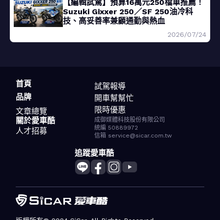
【編輯試駕】預算16萬元250檔車推薦！
Suzuki Gixxer 250／SF 250油冷科
技、高妥善率兼顧通勤與熱血
2026/07/24
首頁
試駕報導
品牌
開車幫幫忙
限時優惠
文章總覽
關於愛車酷
成御媒體科技股份有限公司
統編 50889972
人才招募
信箱 service@sicar.com.tw
追蹤愛車酷