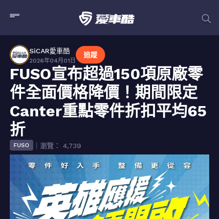
SiCAR愛車酷
追蹤
2026年04月01日
FUSO宣布超過150項原廠零
件全面價格降價！期間限定
Canter重點零件折扣平均65
折
｜瀏覽： 4,739
FUSO