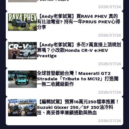
2026/07/24
【Andy老爹試駕】買RAV4 PHEV 真的
有比油電省? 持有一年PRIUS PHEV心得
分享
2026/07/24
【Andy老爹試駕】多花7萬直接上頂規划
算嗎？小改款Honda CR-V e:HEV
Prestige
2026/07/24
全球首發獻給台灣！Maserati GT2
Stradale「Tribute to MC12」打造獨
一無二收藏級鉅作
2026/07/24
【編輯試駕】預算16萬元250檔車推薦！
Suzuki Gixxer 250／SF 250油冷科
技、高妥善率兼顧通勤與熱血
2026/07/24