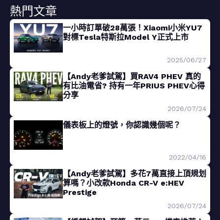
熱門文章
一小時訂單破28萬張！Xiaomi小米YU7
對標Tesla特斯拉Model Y正式上市
2025/06/27
【Andy老爹試駕】買RAV4 PHEV 真的
有比油電省? 持有一年PRIUS PHEV心得
分享
2026/07/24
儀表板上的燈號，你認識幾個呢？
2022/04/16
【Andy老爹試駕】多花7萬直接上頂規划
算嗎？小改款Honda CR-V e:HEV
Prestige
2026/07/24