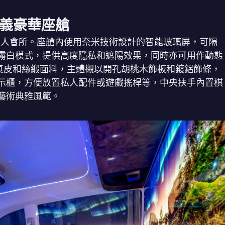
義豪華座艙
進豪華私人會所。座艙內使用奈米技術設計的智能玻璃屏，可隔
霧白模式，提供高度隱私和遮陽效果，同時亦可用作動態
a 真皮和絲緞面料，主體襯以開孔胡桃木飾板和鍍鋁飾條，
示櫃，方便放置私人配件或遊戲搖桿等，中央扶手內置棋
藝術典雅風範。