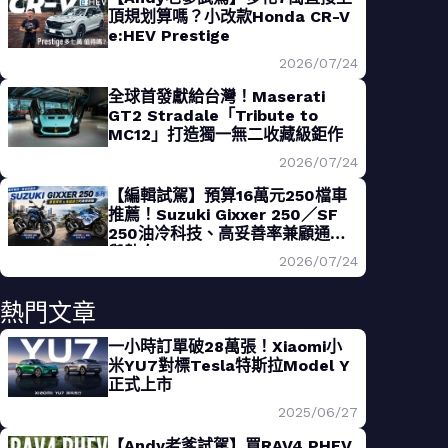
頂規划算嗎？小改款Honda CR-V
e:HEV Prestige
2026/07/24
全球首發獻給台灣！Maserati
GT2 Stradale「Tribute to
MC12」打造獨一無二收藏級鉅作
2026/07/24
【編輯試駕】預算16萬元250檔車
推薦！Suzuki Gixxer 250／SF
250油冷科技、高妥善率兼顧通勤
與熱血
2026/07/24
熱門文章
一小時訂單破28萬張！Xiaomi小
米YU7對標Tesla特斯拉Model Y
正式上市
2025/06/27
【Andy老爹試駕】買RAV4 PHEV