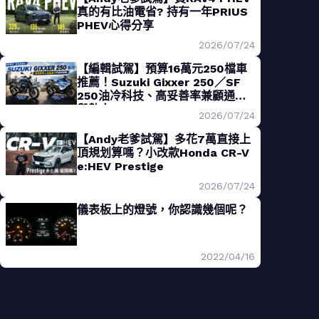
真的有比油電省? 持有一年PRIUS
PHEV心得分享
2026/07/24
【編輯試駕】預算16萬元250檔車
推薦！Suzuki Gixxer 250／SF
250油冷科技、高妥善率兼顧通勤
與熱血
2026/07/24
【Andy老爹試駕】多花7萬直接上
頂規划算嗎？小改款Honda CR-V
e:HEV Prestige
2026/07/24
儀表板上的燈號，你認識幾個呢？
2022/04/16