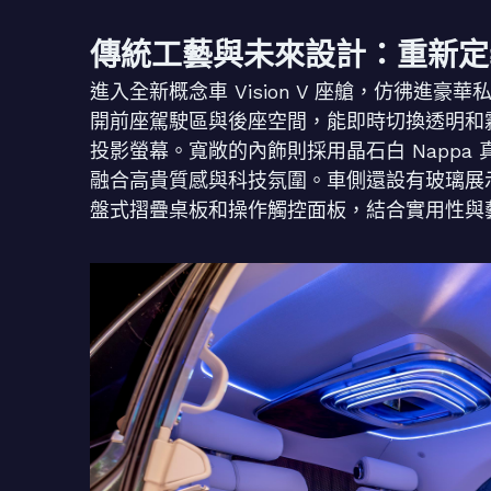
傳統工藝與未來設計：重新定
進入全新概念車 Vision V 座艙，仿彿
開前座駕駛區與後座空間，能即時切換透明和
投影螢幕。寬敞的內飾則採用晶石白 Napp
融合高貴質感與科技氛圍。車側還設有玻璃展
盤式摺疊桌板和操作觸控面板，結合實用性與