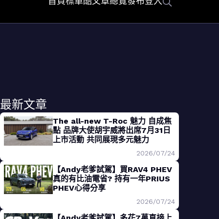
首頁
標車酷
文章總覽
發布
登入
最新文章
The all-new T-Roc 魅力 自成焦
點 品牌大使胡宇威將出席7月31日
上市活動 共同展現多元魅力
2026/07/24
【Andy老爹試駕】買RAV4 PHEV
真的有比油電省? 持有一年PRIUS
PHEV心得分享
2026/07/24
【Andy老爹試駕】多花7萬直接上