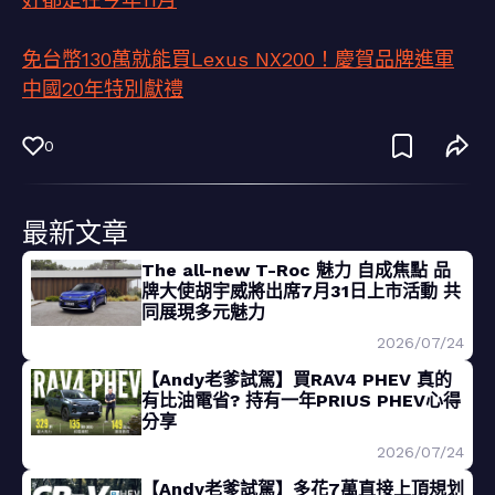
免台幣130萬就能買Lexus NX200！慶賀品牌進軍
中國20年特別獻禮
0
最新文章
The all-new T-Roc 魅力 自成焦點 品
牌大使胡宇威將出席7月31日上市活動 共
同展現多元魅力
2026/07/24
【Andy老爹試駕】買RAV4 PHEV 真的
有比油電省? 持有一年PRIUS PHEV心得
分享
2026/07/24
【Andy老爹試駕】多花7萬直接上頂規划