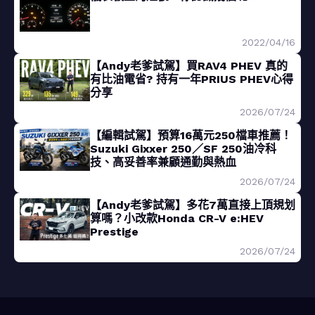
2022/04/16
【Andy老爹試駕】買RAV4 PHEV 真的
有比油電省? 持有一年PRIUS PHEV心得
分享
2026/07/24
【編輯試駕】預算16萬元250檔車推薦！
Suzuki Gixxer 250／SF 250油冷科
技、高妥善率兼顧通勤與熱血
2026/07/24
【Andy老爹試駕】多花7萬直接上頂規划
算嗎？小改款Honda CR-V e:HEV
Prestige
2026/07/24