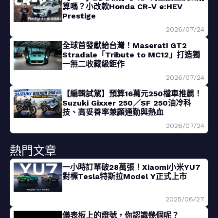
算嗎？小改款Honda CR-V e:HEV
Prestige
2026/07/24
全球首發獻給台灣！Maserati GT2
Stradale「Tribute to MC12」打造獨
一無二收藏級鉅作
2026/07/24
【編輯試駕】預算16萬元250檔車推薦！
Suzuki Gixxer 250／SF 250油冷科
技、高妥善率兼顧通勤與熱血
2026/07/24
熱門文章
一小時訂單破28萬張！Xiaomi小米YU7
對標Tesla特斯拉Model Y正式上市
2025/06/27
儀表板上的燈號，你認識幾個呢？