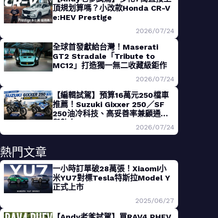
頂規划算嗎？小改款Honda CR-V
e:HEV Prestige
2026/07/24
全球首發獻給台灣！Maserati
GT2 Stradale「Tribute to
MC12」打造獨一無二收藏級鉅作
2026/07/24
【編輯試駕】預算16萬元250檔車
推薦！Suzuki Gixxer 250／SF
250油冷科技、高妥善率兼顧通勤
與熱血
2026/07/24
熱門文章
一小時訂單破28萬張！Xiaomi小
米YU7對標Tesla特斯拉Model Y
正式上市
2025/06/27
【Andy老爹試駕】買RAV4 PHEV