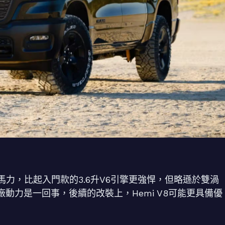
5匹馬力，比起入門款的3.6升V6引擎更強悍，但略遜於雙渦
然原廠動力是一回事，後續的改裝上，Hemi V8可能更具備優