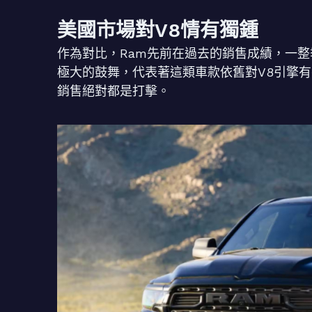
美國市場對V8情有獨鍾
作為對比，Ram先前在過去的銷售成績，一整季
極大的鼓舞，代表著這類車款依舊對V8引擎
銷售絕對都是打擊。