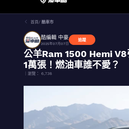
首頁
酷車市
酷編輯 中豪
追蹤
2025年07月07日
公羊Ram 1500 Hem
1萬張！燃油車誰不愛？
｜瀏覽： 6,738