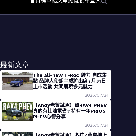
首頁
標車酷
文章總覽
發布
登入
最新文章
The all-new T-Roc 魅力 自成焦
點 品牌大使胡宇威將出席7月31日
上市活動 共同展現多元魅力
2026/07/24
【Andy老爹試駕】買RAV4 PHEV
真的有比油電省? 持有一年PRIUS
PHEV心得分享
2026/07/24
【Andy老爹試駕】多花7萬直接上