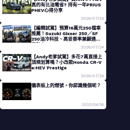
真的有比油電省? 持有一年PRIUS
PHEV心得分享
2026/07/24
【編輯試駕】預算16萬元250檔車
推薦！Suzuki Gixxer 250／SF
250油冷科技、高妥善率兼顧通勤
與熱血
2026/07/24
【Andy老爹試駕】多花7萬直接上
頂規划算嗎？小改款Honda CR-V
e:HEV Prestige
2026/07/24
儀表板上的燈號，你認識幾個呢？
2022/04/16