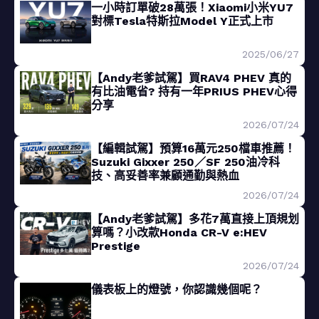
一小時訂單破28萬張！Xiaomi小米YU7
對標Tesla特斯拉Model Y正式上市
2025/06/27
【Andy老爹試駕】買RAV4 PHEV 真的
有比油電省? 持有一年PRIUS PHEV心得
分享
2026/07/24
【編輯試駕】預算16萬元250檔車推薦！
Suzuki Gixxer 250／SF 250油冷科
技、高妥善率兼顧通勤與熱血
2026/07/24
【Andy老爹試駕】多花7萬直接上頂規划
算嗎？小改款Honda CR-V e:HEV
Prestige
2026/07/24
儀表板上的燈號，你認識幾個呢？