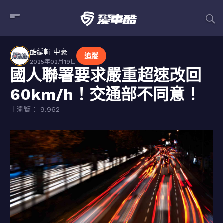
酷編輯 中豪
追蹤
2025年02月19日
國人聯署要求嚴重超速改回
60km/h！交通部不同意！
｜瀏覽： 9,962