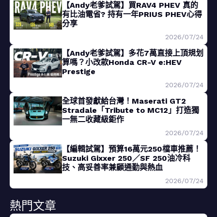
【Andy老爹試駕】買RAV4 PHEV 真的
有比油電省? 持有一年PRIUS PHEV心得
分享
2026/07/24
【Andy老爹試駕】多花7萬直接上頂規划
算嗎？小改款Honda CR-V e:HEV
Prestige
2026/07/24
全球首發獻給台灣！Maserati GT2
Stradale「Tribute to MC12」打造獨
一無二收藏級鉅作
2026/07/24
【編輯試駕】預算16萬元250檔車推薦！
Suzuki Gixxer 250／SF 250油冷科
技、高妥善率兼顧通勤與熱血
2026/07/24
熱門文章