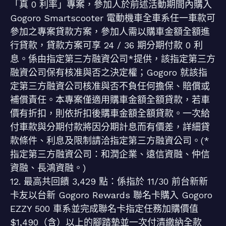
「真 0 利率」專案，參加人於前述活動期間內購入
Gogoro Smartscooter 電動機車全車系任一車款可
參加之專案貸款方案，參加人需以購車金額全額進
行貸款，貸款方案可享 24 / 36 期分期付款 0 利
息。係由指定第三方融資公司*提供，該指定第三方
融資公司保有核准與否之決定權；Gogoro 就該指
定第三方融資公司核准與否不負任何擔保、賠償或
補償責任。本專案僅適用購車金額全額貸款，若車
價有折扣，則依折扣後購車金額全額貸款。一次給
付車款與分期付款將因分期計息而有價差，詳細貸
款條件、利息及限制請洽指定第三方融資公司。(*
指定第三方融資公司：和潤企業、遠信資融、仲信
資融、長鴻資融。)
12. 最高共回饋 3,429 點：係指於 11/30 前台新新
卡友以台新 Gogoro Rewards 聯名卡購入 Gogoro
EZZY 500 車系並完成聯名卡指定任務加購價值
$1,490（含）以上的腳踏墊並一次付清繳納全款