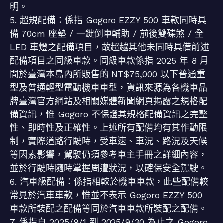
明。
5. 超規配備：係指 Gogoro EZZY 500 車款同時具
備 70cm 座墊 / 一鍵倒車輔助 / 前後雙碟煞 / 全
LED 車燈之配備項目，故超越其他未同時具備前述
配備項目之同級車款。同級車款係指 2025 年 8 月
間於臺灣本島內所販售的 NT$75,000 以下普通重
型及普通輕型電動機車車型，資訊來源為各機車品
牌臺灣官方網站及相關媒體新聞網頁揭露之規格配
備資訊，惟 Gogoro 不保證其規格配備資訊之完整
性、即時性及正確性。上述所有配備均有其作動限
制，實際道路行駛時，受車速、車況、路況及天候
等因素影響，駕駛仍須參考車主手冊之詳細內容，
並於行駛時隨時掌握周遭狀況，以確保安全駕駛。
6. 汽車級配備：係指相較於機車車款，此些配備較
常見於汽車車款，惟並不表示 Gogoro EZZY 500
車款所裝配之配備等同於汽車車款所裝配之配備。
7. 係指自 2025/9/1 到 2025/9/30 為止之 Gogoro