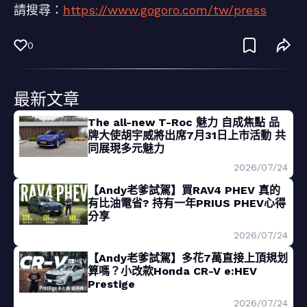
請搜尋：
https://www.gogoro.com/tw/press
0
最新文章
The all-new T-Roc 魅力 自成焦點 品
牌大使胡宇威將出席7月31日上市活動 共
同展現多元魅力
2026/07/24
【Andy老爹試駕】買RAV4 PHEV 真的
有比油電省? 持有一年PRIUS PHEV心得
分享
2026/07/24
【Andy老爹試駕】多花7萬直接上頂規划
算嗎？小改款Honda CR-V e:HEV
Prestige
2026/07/24