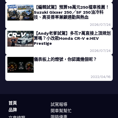
【編輯試駕】預算16萬元250檔車推薦！
Suzuki Gixxer 250／SF 250油冷科
技、高妥善率兼顧通勤與熱血
2026/07/24
【Andy老爹試駕】多花7萬直接上頂規划
算嗎？小改款Honda CR-V e:HEV
Prestige
2026/07/24
儀表板上的燈號，你認識幾個呢？
2022/04/16
首頁
試駕報導
品牌
開車幫幫忙
限時優惠
文章總覽