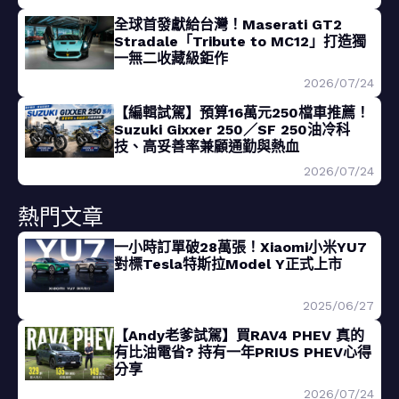
全球首發獻給台灣！Maserati GT2
Stradale「Tribute to MC12」打造獨
一無二收藏級鉅作
2026/07/24
【編輯試駕】預算16萬元250檔車推薦！
Suzuki Gixxer 250／SF 250油冷科
技、高妥善率兼顧通勤與熱血
2026/07/24
熱門文章
一小時訂單破28萬張！Xiaomi小米YU7
對標Tesla特斯拉Model Y正式上市
2025/06/27
【Andy老爹試駕】買RAV4 PHEV 真的
有比油電省? 持有一年PRIUS PHEV心得
分享
2026/07/24