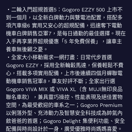
・二輪入門超規首選5：Gogoro EZZY 500 上市不
到一個月，以全新白牌動力與雙電池配置，搭配多
項汽車級6 實用又安心的超規配備，迅速奪下電動
機車白牌銷售亞軍7，是每日通勤的最佳選擇。現在
入手再享業界超規優惠「5 年免費保養」，讓車主
養車無後顧之憂。
・全家大小移動需求一網打盡：日常代步首選
Gogoro EZZY，採用全新輪轂馬達，保養輕鬆不費
心，搭載多項實用配備，上市後連續四個月蟬聯電
動機車銷售冠軍8，車友好評不斷；全家出行選
Gogoro VIVA MIX 或 VIVA XL（含 MUJI無印良品
聯名車款），兼具靈巧操控、性能表現及絕佳置物
空間，為最受歡迎的車系之一；Gogoro Premium
以俐落外型、充沛動力及智慧安全科技成為帥氣內
斂爸爸的首選；Gogoro Delight 集便利功能、安全
配備與時尚設計於一身，廣受優雅時尚媽媽喜愛。