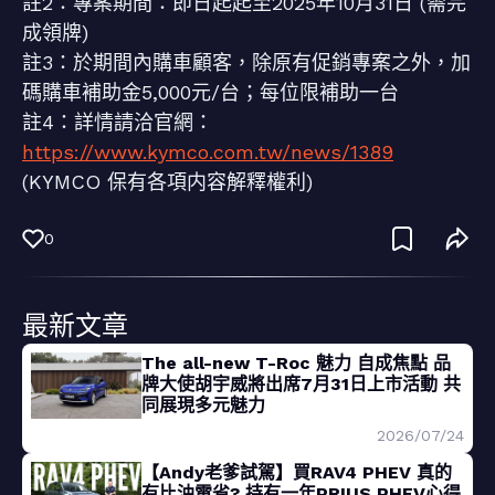
註2：專案期間：即日起起至2025年10月31日 (需完
成領牌)
註3：於期間內購車顧客，除原有促銷專案之外，加
碼購車補助金5,000元/台；每位限補助一台
註4：詳情請洽官網：
https://www.kymco.com.tw/news/1389
(KYMCO 保有各項内容解釋權利)
0
最新文章
The all-new T-Roc 魅力 自成焦點 品
牌大使胡宇威將出席7月31日上市活動 共
同展現多元魅力
2026/07/24
【Andy老爹試駕】買RAV4 PHEV 真的
有比油電省? 持有一年PRIUS PHEV心得