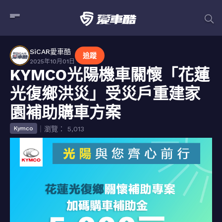
SiCAR愛車酷
追蹤
2025年10月01日
KYMCO光陽機車關懷「花蓮
光復鄉洪災」受災戶重建家
園補助購車方案
｜瀏覽： 5,013
Kymco