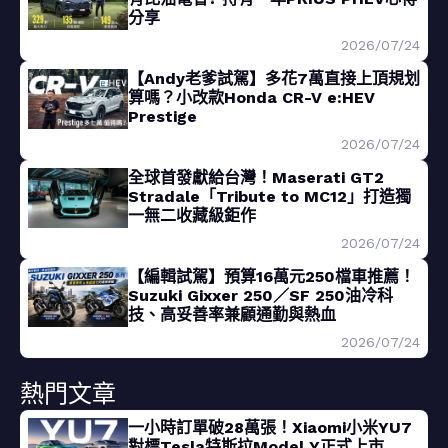
分享
2026/07/24
【Andy老爹試駕】多花7萬直接上頂規划
算嗎？小改款Honda CR-V e:HEV
Prestige
2026/07/24
全球首發獻給台灣！Maserati GT2
Stradale「Tribute to MC12」打造獨
一無二收藏級鉅作
2026/07/24
【編輯試駕】預算16萬元250檔車推薦！
Suzuki Gixxer 250／SF 250油冷科
技、高妥善率兼顧通勤與熱血
2026/07/24
熱門文章
一小時訂單破28萬張！Xiaomi小米YU7
對標Tesla特斯拉Model Y正式上市