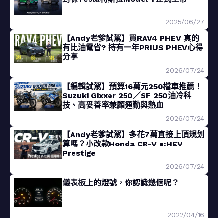
2025/06/27
【Andy老爹試駕】買RAV4 PHEV 真的
有比油電省? 持有一年PRIUS PHEV心得
分享
2026/07/24
【編輯試駕】預算16萬元250檔車推薦！
Suzuki Gixxer 250／SF 250油冷科
技、高妥善率兼顧通勤與熱血
2026/07/24
【Andy老爹試駕】多花7萬直接上頂規划
算嗎？小改款Honda CR-V e:HEV
Prestige
2026/07/24
儀表板上的燈號，你認識幾個呢？
2022/04/16