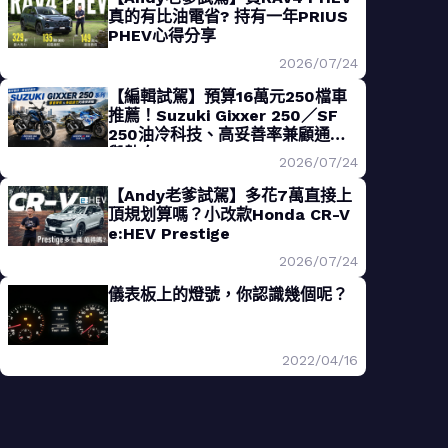
真的有比油電省? 持有一年PRIUS
PHEV心得分享
2026/07/24
【編輯試駕】預算16萬元250檔車
推薦！Suzuki Gixxer 250／SF
250油冷科技、高妥善率兼顧通勤
與熱血
2026/07/24
【Andy老爹試駕】多花7萬直接上
頂規划算嗎？小改款Honda CR-V
e:HEV Prestige
2026/07/24
儀表板上的燈號，你認識幾個呢？
2022/04/16