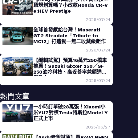
頂規划算嗎？小改款Honda CR-V
e:HEV Prestige
2026/07/24
全球首發獻給台灣！Maserati
GT2 Stradale「Tribute to
MC12」打造獨一無二收藏級鉅作
2026/07/24
【編輯試駕】預算16萬元250檔車
推薦！Suzuki Gixxer 250／SF
250油冷科技、高妥善率兼顧通勤
與熱血
2026/07/24
熱門文章
一小時訂單破28萬張！Xiaomi小
米YU7對標Tesla特斯拉Model Y
正式上市
2025/06/27
【Andy老爹試駕】買RAV4 PHEV