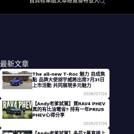
首頁
標車酷
文章總覽
發布
登入
最新文章
The all-new T-Roc 魅力 自成焦
點 品牌大使胡宇威將出席7月31日
上市活動 共同展現多元魅力
2026/07/24
【Andy老爹試駕】買RAV4 PHEV
真的有比油電省? 持有一年PRIUS
PHEV心得分享
2026/07/24
【Andy老爹試駕】多花7萬直接上