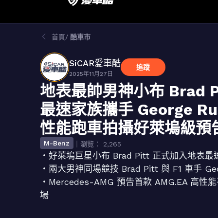
首頁
酷車市
SiCAR愛車酷
追蹤
2025年11月27日
地表最帥男神小布 Brad Pi
最速家族攜手 George Rus
性能跑車拍攝好萊塢級預
M-Benz
｜瀏覽： 2,265
・好萊塢巨星小布 Brad Pitt 正式加入
・兩大男神同場競技 Brad Pitt 與 F1 車手 Geo
・Mercedes-AMG 預告首款 AMG.EA 高性
場