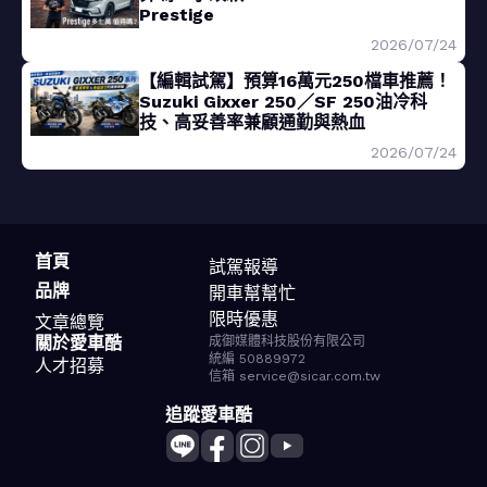
Prestige
2026/07/24
【編輯試駕】預算16萬元250檔車推薦！
Suzuki Gixxer 250／SF 250油冷科
技、高妥善率兼顧通勤與熱血
2026/07/24
首頁
試駕報導
品牌
開車幫幫忙
限時優惠
文章總覽
關於愛車酷
成御媒體科技股份有限公司
統編 50889972
人才招募
信箱 service@sicar.com.tw
追蹤愛車酷