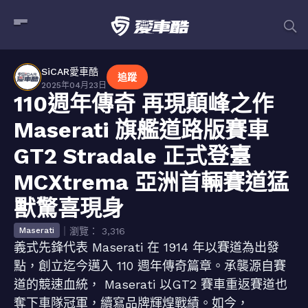
SiCAR愛車酷
追蹤
2025年04月23日
110週年傳奇 再現顛峰之作
Maserati 旗艦道路版賽車
GT2 Stradale 正式登臺
MCXtrema 亞洲首輛賽道猛
獸驚喜現身
｜瀏覽： 3,316
Maserati
義式先鋒代表 Maserati 在 1914 年以賽道為出發
點，創立迄今邁入 110 週年傳奇篇章。承襲源自賽
道的競速血統， Maserati 以GT2 賽車重返賽道也
奪下車隊冠軍，續寫品牌輝煌戰績。如今，