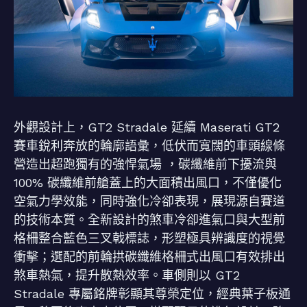
外觀設計上，GT2 Stradale 延續 Maserati GT2
賽車銳利奔放的輪廓語彙，低伏而寬闊的車頭線條
營造出超跑獨有的強悍氣場 ，碳纖維前下擾流與
100% 碳纖維前艙蓋上的大面積出風口，不僅優化
空氣力學效能，同時強化冷卻表現，展現源自賽道
的技術本質。全新設計的煞車冷卻進氣口與大型前
格柵整合藍色三叉戟標誌，形塑極具辨識度的視覺
衝擊；選配的前輪拱碳纖維格柵式出風口有效排出
煞車熱氣，提升散熱效率。車側則以 GT2
Stradale 專屬銘牌彰顯其尊榮定位，經典葉子板通