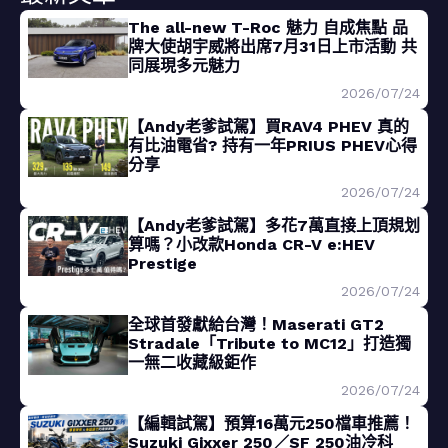
The all-new T-Roc 魅力 自成焦點 品
牌大使胡宇威將出席7月31日上市活動 共
同展現多元魅力
2026/07/24
【Andy老爹試駕】買RAV4 PHEV 真的
有比油電省? 持有一年PRIUS PHEV心得
分享
2026/07/24
【Andy老爹試駕】多花7萬直接上頂規划
算嗎？小改款Honda CR-V e:HEV
Prestige
2026/07/24
全球首發獻給台灣！Maserati GT2
Stradale「Tribute to MC12」打造獨
一無二收藏級鉅作
2026/07/24
【編輯試駕】預算16萬元250檔車推薦！
Suzuki Gixxer 250／SF 250油冷科