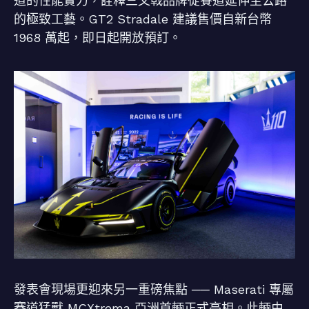
道的性能實力，詮釋三叉戟品牌從賽道延伸至公路
的極致工藝。GT2 Stradale 建議售價自新台幣
1968 萬起，即日起開放預訂。
發表會現場更迎來另一重磅焦點 ── Maserati 專屬
賽道猛獸 MCXtrema 亞洲首輛正式亮相。此輛由