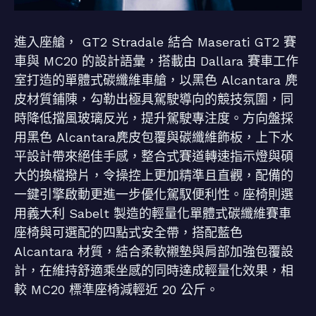
進入座艙， GT2 Stradale 結合 Maserati GT2 賽
車與 MC20 的設計語彙，搭載由 Dallara 賽車工作
室打造的單體式碳纖維車艙，以黑色 Alcantara 麂
皮材質鋪陳，勾勒出極具駕駛導向的競技氛圍，同
時降低擋風玻璃反光，提升駕駛專注度。方向盤採
用黑色 Alcantara麂皮包覆與碳纖維飾板，上下水
平設計帶來絕佳手感，整合式賽道轉速指示燈與碩
大的換檔撥片，令操控上更加精準且直觀，配備的
一鍵引擎啟動更進一步優化駕馭便利性。座椅則選
用義大利 Sabelt 製造的輕量化單體式碳纖維賽車
座椅與可選配的四點式安全帶，搭配藍色
Alcantara 材質，結合柔軟襯墊與肩部加強包覆設
計，在維持舒適乘坐感的同時達成輕量化效果，相
較 MC20 標準座椅減輕近 20 公斤。