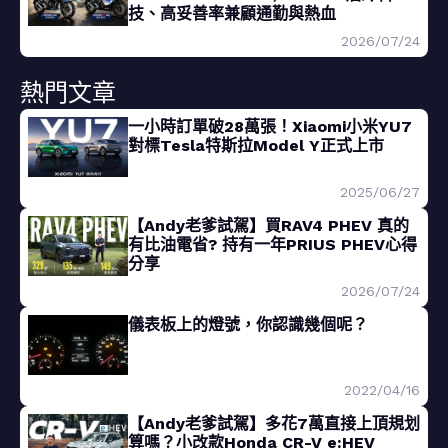
技、高妥善率兼顧通勤與熱血
2026/07/24
熱門文章
一小時訂單破28萬張！Xiaomi小米YU7
對標Tesla特斯拉Model Y正式上市
2025/06/27
【Andy老爹試駕】買RAV4 PHEV 真的
有比油電省? 持有一年PRIUS PHEV心得
分享
2026/07/24
儀表板上的燈號，你認識幾個呢？
2022/04/16
【Andy老爹試駕】多花7萬直接上頂規划
算嗎？小改款Honda CR-V e:HEV