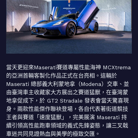
當天更迎來Maserati賽道專屬性能海神 MCXtrema
的亞洲首輛客製化作品正式在台亮相。這輛於
Maserati 總部義大利蒙地拿（Modena）交車、並
由臺灣車主收藏家大方展出之賽道猛獸，在臺灣蒙
地拿促成下，於 GT2 Stradale 發表會當天驚喜現
身。兩款性能傑作聯袂登場，各自代表著街道競技
王者與賽道「速度猛獸」，完美展演 Maserati 持
續引領高性能跑車領域的義式先鋒姿態，讓三叉戟
車迷共同見證熱血與美學的極致交匯。