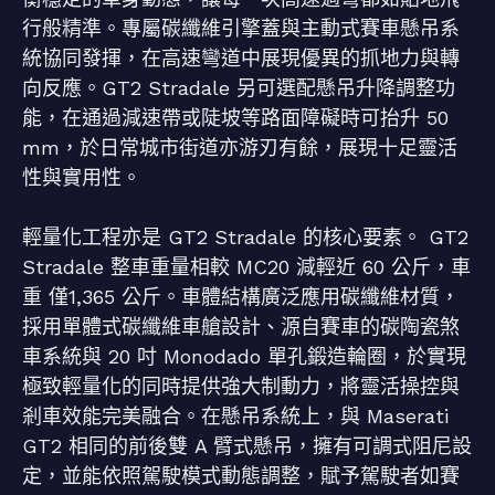
行般精準。專屬碳纖維引擎蓋與主動式賽車懸吊系
統協同發揮，在高速彎道中展現優異的抓地力與轉
向反應。GT2 Stradale 另可選配懸吊升降調整功
能，在通過減速帶或陡坡等路面障礙時可抬升 50
mm，於日常城市街道亦游刃有餘，展現十足靈活
性與實用性。
輕量化工程亦是 GT2 Stradale 的核心要素。 GT2
Stradale 整車重量相較 MC20 減輕近 60 公斤，車
重 僅1,365 公斤。車體結構廣泛應用碳纖維材質，
採用單體式碳纖維車艙設計、源自賽車的碳陶瓷煞
車系統與 20 吋 Monodado 單孔鍛造輪圈，於實現
極致輕量化的同時提供強大制動力，將靈活操控與
剎車效能完美融合。在懸吊系統上，與 Maserati
GT2 相同的前後雙 A 臂式懸吊，擁有可調式阻尼設
定，並能依照駕駛模式動態調整，賦予駕駛者如賽