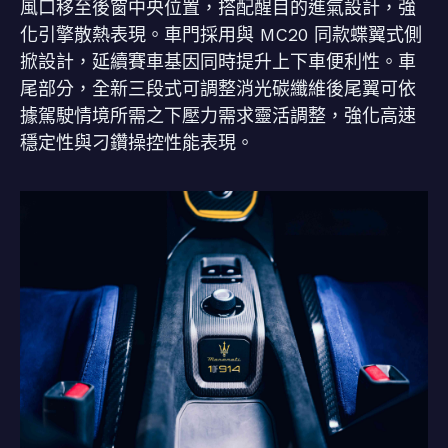
風口移至後窗中央位置，搭配醒目的進氣設計，強
化引擎散熱表現。車門採用與 MC20 同款蝶翼式側
掀設計，延續賽車基因同時提升上下車便利性。車
尾部分，全新三段式可調整消光碳纖維後尾翼可依
據駕駛情境所需之下壓力需求靈活調整，強化高速
穩定性與刁鑽操控性能表現。