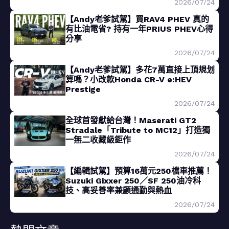
2026/07/24
【Andy老爹試駕】買RAV4 PHEV 真的
有比油電省? 持有一年PRIUS PHEV心得
分享
2026/07/24
【Andy老爹試駕】多花7萬直接上頂規划
算嗎？小改款Honda CR-V e:HEV
Prestige
2026/07/24
全球首發獻給台灣！Maserati GT2
Stradale「Tribute to MC12」打造獨
一無二收藏級鉅作
2026/07/24
【編輯試駕】預算16萬元250檔車推薦！
Suzuki Gixxer 250／SF 250油冷科
技、高妥善率兼顧通勤與熱血
2026/07/24