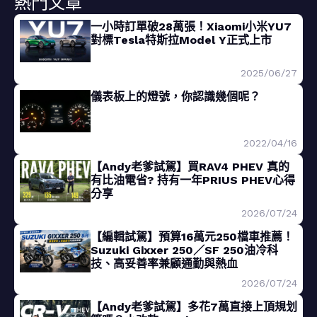
熱門文章
一小時訂單破28萬張！Xiaomi小米YU7
對標Tesla特斯拉Model Y正式上市
2025/06/27
儀表板上的燈號，你認識幾個呢？
2022/04/16
【Andy老爹試駕】買RAV4 PHEV 真的
有比油電省? 持有一年PRIUS PHEV心得
分享
2026/07/24
【編輯試駕】預算16萬元250檔車推薦！
Suzuki Gixxer 250／SF 250油冷科
技、高妥善率兼顧通勤與熱血
2026/07/24
【Andy老爹試駕】多花7萬直接上頂規划