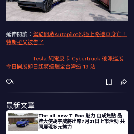
延伸閱讀：
駕駛開啟Autopilot卻撞上路邊車身亡！
特斯拉又被告了
Tesla 純電皮卡 Cybertruck 硬派巡展
今日開展即日起將巡迴全台灣逾 13 站
0
最新文章
The all-new T-Roc 魅力 自成焦點 品
牌大使胡宇威將出席7月31日上市活動 共
同展現多元魅力