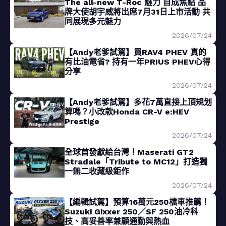
The all-new T-Roc 魅力 自成焦點 品
牌大使胡宇威將出席7月31日上市活動 共
同展現多元魅力
2026/07/24
【Andy老爹試駕】買RAV4 PHEV 真的
有比油電省? 持有一年PRIUS PHEV心得
分享
2026/07/24
【Andy老爹試駕】多花7萬直接上頂規划
算嗎？小改款Honda CR-V e:HEV
Prestige
2026/07/24
全球首發獻給台灣！Maserati GT2
Stradale「Tribute to MC12」打造獨
一無二收藏級鉅作
2026/07/24
【編輯試駕】預算16萬元250檔車推薦！
Suzuki Gixxer 250／SF 250油冷科
技、高妥善率兼顧通勤與熱血