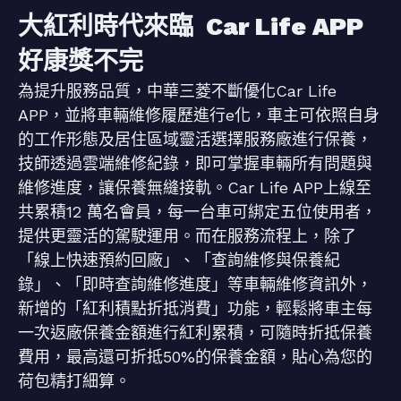
大紅利時代來臨 Car Life APP
好康獎不完
為提升服務品質，中華三菱不斷優化Car Life
APP，並將車輛維修履歷進行e化，車主可依照自身
的工作形態及居住區域靈活選擇服務廠進行保養，
技師透過雲端維修紀錄，即可掌握車輛所有問題與
維修進度，讓保養無縫接軌。Car Life APP上線至
共累積12 萬名會員，每一台車可綁定五位使用者，
提供更靈活的駕駛運用。而在服務流程上，除了
「線上快速預約回廠」、「查詢維修與保養紀
錄」、「即時查詢維修進度」等車輛維修資訊外，
新增的「紅利積點折抵消費」功能，輕鬆將車主每
一次返廠保養金額進行紅利累積，可隨時折抵保養
費用，最高還可折抵50%的保養金額，貼心為您的
荷包精打細算。