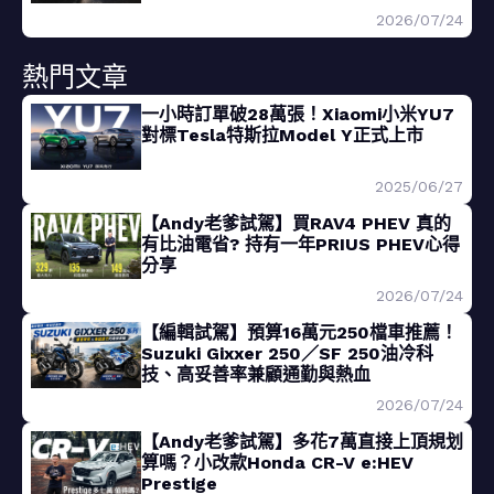
2026/07/24
熱門文章
一小時訂單破28萬張！Xiaomi小米YU7
對標Tesla特斯拉Model Y正式上市
2025/06/27
【Andy老爹試駕】買RAV4 PHEV 真的
有比油電省? 持有一年PRIUS PHEV心得
分享
2026/07/24
【編輯試駕】預算16萬元250檔車推薦！
Suzuki Gixxer 250／SF 250油冷科
技、高妥善率兼顧通勤與熱血
2026/07/24
【Andy老爹試駕】多花7萬直接上頂規划
算嗎？小改款Honda CR-V e:HEV
Prestige