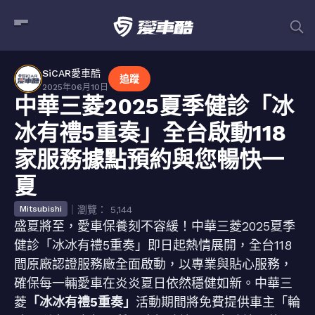
SiCAR愛車酷
追蹤
2025年06月10日
中華三菱2025夏季健診「冰
冰有禮5重奏」全台啟動118
家服務據點預約與您暢快一
夏
｜瀏覽： 5,144
Mitsubishi
盛夏將至，愛車保養刻不容緩！中華三菱2025夏季
健診「冰冰有禮5重奏」即日起熱情展開，全台118
間原廠認證服務廠全面啟動，以專業與貼心服務，
確保每一輛愛車在炎炎夏日依然穩健如新。中華三
菱
「冰冰有禮5重奏」
活動期間將免費提供車主「輪