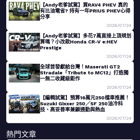
【Andy老爹試駕】買RAV4 PHEV 真的
有比油電省? 持有一年PRIUS PHEV心得
分享
2026/07/24
【Andy老爹試駕】多花7萬直接上頂規划
算嗎？小改款Honda CR-V e:HEV
Prestige
2026/07/24
全球首發獻給台灣！Maserati GT2
Stradale「Tribute to MC12」打造獨
一無二收藏級鉅作
2026/07/24
【編輯試駕】預算16萬元250檔車推薦！
Suzuki Gixxer 250／SF 250油冷科
技、高妥善率兼顧通勤與熱血
2026/07/24
熱門文章