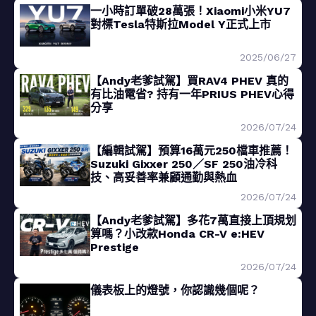
一小時訂單破28萬張！Xiaomi小米YU7
對標Tesla特斯拉Model Y正式上市
2025/06/27
【Andy老爹試駕】買RAV4 PHEV 真的
有比油電省? 持有一年PRIUS PHEV心得
分享
2026/07/24
【編輯試駕】預算16萬元250檔車推薦！
Suzuki Gixxer 250／SF 250油冷科
技、高妥善率兼顧通勤與熱血
2026/07/24
【Andy老爹試駕】多花7萬直接上頂規划
算嗎？小改款Honda CR-V e:HEV
Prestige
2026/07/24
儀表板上的燈號，你認識幾個呢？