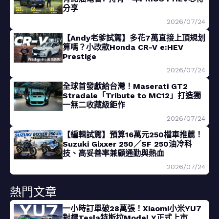
分享
2026/07/24
【Andy老爹試駕】多花7萬直接上頂規划
算嗎？小改款Honda CR-V e:HEV
Prestige
2026/07/24
全球首發獻給台灣！Maserati GT2
Stradale「Tribute to MC12」打造獨
一無二收藏級鉅作
2026/07/24
【編輯試駕】預算16萬元250檔車推薦！
Suzuki Gixxer 250／SF 250油冷科
技、高妥善率兼顧通勤與熱血
2026/07/24
熱門文章
一小時訂單破28萬張！Xiaomi小米YU7
對標Tesla特斯拉Model Y正式上市