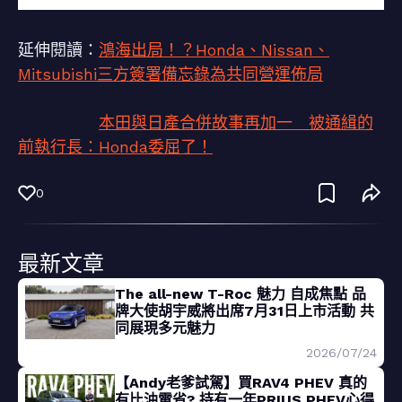
延伸閱讀：
鴻海出局！？Honda、Nissan、
Mitsubishi三方簽署備忘錄為共同營運佈局
本田與日產合併故事再加一 被通緝的
前執行長：Honda委屈了！
0
最新文章
The all-new T-Roc 魅力 自成焦點 品
牌大使胡宇威將出席7月31日上市活動 共
同展現多元魅力
2026/07/24
【Andy老爹試駕】買RAV4 PHEV 真的
有比油電省? 持有一年PRIUS PHEV心得