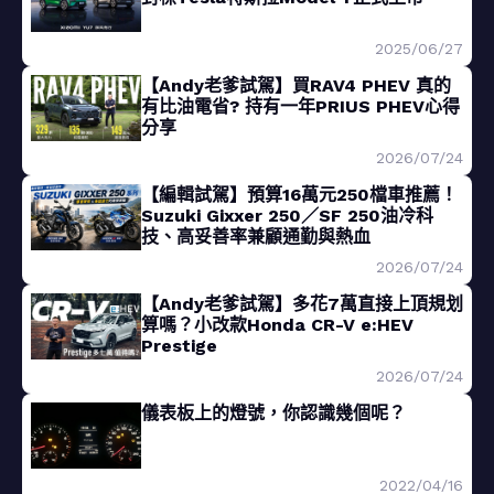
2025/06/27
【Andy老爹試駕】買RAV4 PHEV 真的
有比油電省? 持有一年PRIUS PHEV心得
分享
2026/07/24
【編輯試駕】預算16萬元250檔車推薦！
Suzuki Gixxer 250／SF 250油冷科
技、高妥善率兼顧通勤與熱血
2026/07/24
【Andy老爹試駕】多花7萬直接上頂規划
算嗎？小改款Honda CR-V e:HEV
Prestige
2026/07/24
儀表板上的燈號，你認識幾個呢？
2022/04/16