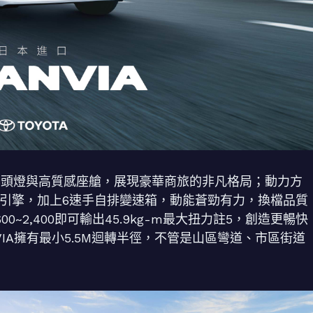
條、大器頭燈與高質感座艙，展現豪華商旅的非凡格局；動力方
輪增壓引擎，加上6速手自排變速箱，動能蒼勁有力，換檔品質
00~2,400即可輸出45.9kg-m最大扭力註5，創造更暢快
IA擁有最小5.5M迴轉半徑，不管是山區彎道、市區街道