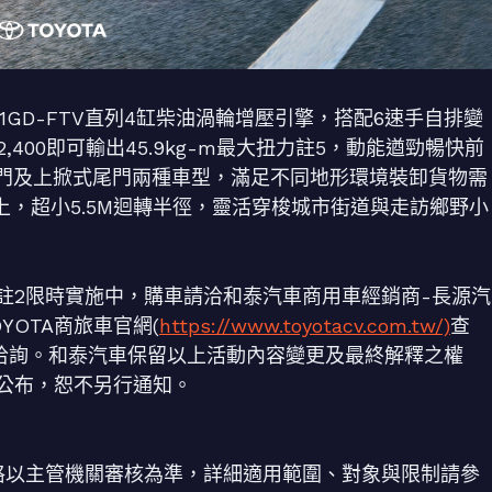
8L 1GD-FTV直列4缸柴油渦輪增壓引擎，搭配6速手自排變
~2,400即可輸出45.9kg-m最大扭力註5，動能遒勁暢快前
尾門及上掀式尾門兩種車型，滿足不同地形環境裝卸貨物需
上，超小5.5M迴轉半徑，靈活穿梭城市街道與走訪鄉野小
動註2限時實施中，購車請洽和泰汽車商用車經銷商-長源汽
OTA商旅車官網(
https://www.toyotacv.com.tw/)
查
567洽詢。和泰汽車保留以上活動內容變更及最終解釋之權
網公布，恕不另行通知。
資格以主管機關審核為準，詳細適用範圍、對象與限制請參