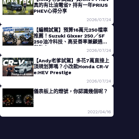
真的有比油電省? 持有一年PRIUS
PHEV心得分享
2026/07/24
【編輯試駕】預算16萬元250檔車
推薦！Suzuki Gixxer 250／SF
250油冷科技、高妥善率兼顧通勤
與熱血
2026/07/24
【Andy老爹試駕】多花7萬直接上
頂規划算嗎？小改款Honda CR-V
e:HEV Prestige
2026/07/24
儀表板上的燈號，你認識幾個呢？
2022/04/16