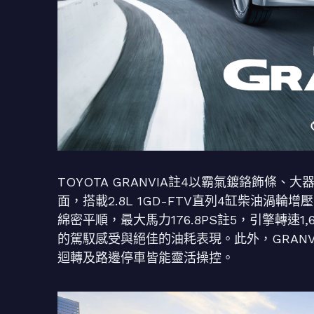
TOYOTA GRANVIA註4以霸氣鍍鉻飾
面，搭載2.8L 1GD-FTV直列4缸柴油渦
綿密平順，最大馬力176.8PS註5，引擎轉速1,6
的駕馭感受與絕佳的油耗表現。此外，GRANV
迴轉及路邊停車皆能靈活操控。