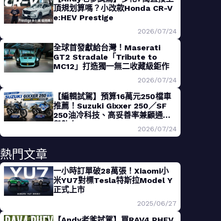
頂規划算嗎？小改款Honda CR-V
e:HEV Prestige
2026/07/24
全球首發獻給台灣！Maserati
GT2 Stradale「Tribute to
MC12」打造獨一無二收藏級鉅作
2026/07/24
【編輯試駕】預算16萬元250檔車
推薦！Suzuki Gixxer 250／SF
250油冷科技、高妥善率兼顧通勤
與熱血
2026/07/24
熱門文章
一小時訂單破28萬張！Xiaomi小
米YU7對標Tesla特斯拉Model Y
正式上市
2025/06/27
【Andy老爹試駕】買RAV4 PHEV