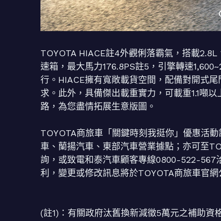
TOYOTA HIACE註4外觀俐落霸氣，搭載2.
速箱，最大馬力176.8PS註5，引擎轉速1,600
行。HIACE擁有寬敞載貨空間，配備對開式
求。此外，具備傑出載重實力，可載重1.1噸以
路，為您盡情拓展生意版圖。
TOYOTA商旅車「關鍵時刻我挺你」優惠活
車、蘭揚汽車、東部汽車營業據點；亦可至TOY
詢，或致電和泰汽車顧客專線0800-522-
利，變更或修改訊息將於TOYOTA商旅車官
(註1)：有關政府汰舊換新減徵5萬元之補助