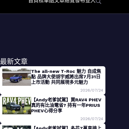
首頁
標車酷
文章總覽
發布
登入
最新文章
The all-new T-Roc 魅力 自成焦
點 品牌大使胡宇威將出席7月31日
上市活動 共同展現多元魅力
2026/07/24
【Andy老爹試駕】買RAV4 PHEV
真的有比油電省? 持有一年PRIUS
PHEV心得分享
2026/07/24
【Andy老爹試駕】多花7萬直接上