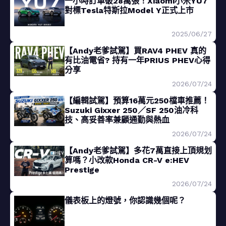
一小時訂單破28萬張！Xiaomi小米YU7
對標Tesla特斯拉Model Y正式上市
2025/06/27
【Andy老爹試駕】買RAV4 PHEV 真的
有比油電省? 持有一年PRIUS PHEV心得
分享
2026/07/24
【編輯試駕】預算16萬元250檔車推薦！
Suzuki Gixxer 250／SF 250油冷科
技、高妥善率兼顧通勤與熱血
2026/07/24
【Andy老爹試駕】多花7萬直接上頂規划
算嗎？小改款Honda CR-V e:HEV
Prestige
2026/07/24
儀表板上的燈號，你認識幾個呢？