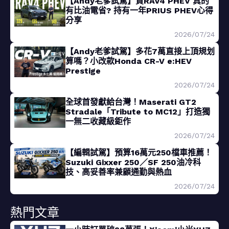
【Andy老爹試駕】買RAV4 PHEV 真的
有比油電省? 持有一年PRIUS PHEV心得
分享
2026/07/24
【Andy老爹試駕】多花7萬直接上頂規划
算嗎？小改款Honda CR-V e:HEV
Prestige
2026/07/24
全球首發獻給台灣！Maserati GT2
Stradale「Tribute to MC12」打造獨
一無二收藏級鉅作
2026/07/24
【編輯試駕】預算16萬元250檔車推薦！
Suzuki Gixxer 250／SF 250油冷科
技、高妥善率兼顧通勤與熱血
2026/07/24
熱門文章