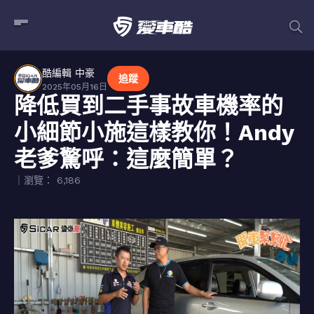
酷編輯 中豪
追蹤
2025年05月16日
降低買到二手事故車機率的
小細節小施這樣教你！Andy
老爹驚呼：這麼簡單？
｜瀏覽： 6,186