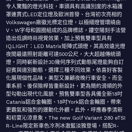
令人驚豔的燈光科技，車頭具有高識別度的水箱護
罩連貫式LED定位燈及歐洲首發、台灣初次亮相的
Volkswagen廠徽光標定位燈，以極細燈管環繞由
V、W字母和圓圈組成的品牌標誌，鏤空陽刻手法營
造出低調時尚視覺效果，加上預售雙車型具有
IQ.LIGHT：LED Matrix矩陣式頭燈，其高效遠光燈
夜間最遠照射距離可達500公尺，大大超越傳統頭
燈，同時嶄新設計3D幾何序列式動態尾燈能夠自訂
迎賓與道別動態，選擇三種不同效果，依喜好客製
化展現個性品味，美型又兼顧夜晚行車安全。而全
車系前、後保險桿皆重新設計，更為簡約滑順的外
型勾勒出現代化風貌，預售雙車型各具備全新18吋
Catania鋁合金輪圈、18吋York鋁合金輪圈，帶來
更霸氣和強烈的運動化外觀。此外，呼應春季清新
和初夏沁涼意象，The new Golf Variant 280 eTSI
R-Line限定新車色冷冽冰澈藍淡雅登場，搭配R-