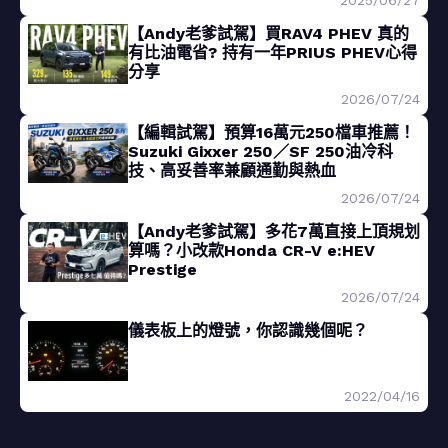
2025/06/27
【Andy老爹試駕】買RAV4 PHEV 真的
有比油電省? 持有一年PRIUS PHEV心得
分享
2026/07/24
【編輯試駕】預算16萬元250檔車推薦！
Suzuki Gixxer 250／SF 250油冷科
技、高妥善率兼顧通勤與熱血
2026/07/24
【Andy老爹試駕】多花7萬直接上頂規划
算嗎？小改款Honda CR-V e:HEV
Prestige
2026/07/24
儀表板上的燈號，你認識幾個呢？
2022/04/16