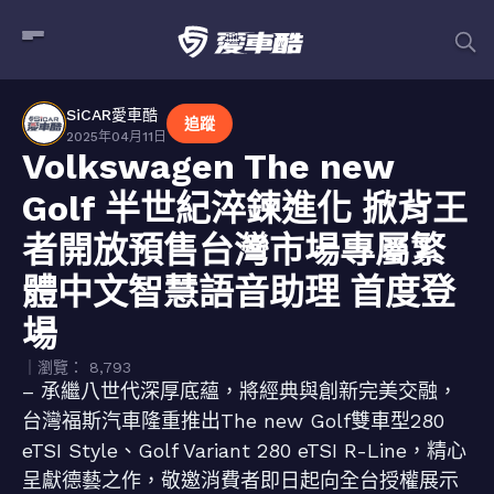
SiCAR愛車酷
追蹤
2025年04月11日
Volkswagen The new
Golf 半世紀淬鍊進化 掀背王
者開放預售台灣市場專屬繁
體中文智慧語音助理 首度登
場
｜瀏覽： 8,793
– 承繼八世代深厚底蘊，將經典與創新完美交融，
台灣福斯汽車隆重推出The new Golf雙車型280
eTSI Style、Golf Variant 280 eTSI R-Line，精心
呈獻德藝之作，敬邀消費者即日起向全台授權展示