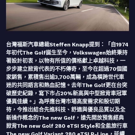
台灣福斯汽車總裁Steffen Knapp提到：「自1974
年初代The Golf誕生至今，Volkswagen始終秉持
著設計初衷，以物有所值的價格獻上卓越科技，一
步步建立掀背代表的不朽傳奇，至今在超過70個國
家銷售，累積售出逾3,700萬輛，成為橫跨世代車
迷的共同語言和熱血記憶。去年The Golf更在台突
破歷史紀錄，寫下市占20%新高與中型掀背車冠軍
優異佳績。」為呼應台灣市場高度需求和殷切期
待，今推出結合先進科技、舒適與優良品質以及全
新操作概念的The new Golf，搶先開放預售經典
掀背The new Golf 280 eTSI Style和全能旅行車
The new Golf Variant 280 eTSI R-Line，延續