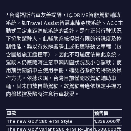
*台灣福斯汽車友善提醒，IQ.DRIVE智能駕駛輔助
系統，如Travel Assist智慧車陣穿梭系統、ACC主
動式固定車距巡航系統的設計，是在正常行駛狀況
下協助駕駛人。此輔助系統提供有限的辨識度及控
制性能，難以有效辨識靜止或低速移動之車輛（包
含國道施工緩撞車），因此不可過度依賴此系統，
駕駛人仍應隨時注意車輛周圍狀況及小心駕駛；使
用前請閱讀車主使用手冊，確認各系統的特徵及操
作方式。依據法規，台灣目前僅開放駕駛輔助車
輛，尚未開放自動駕駛，故駕駛者應依規定手握方
向盤操控及隨時注意行車狀況。
車款
預售價
The new Golf 280 eTSI Style
1,338,000元
The new Golf Variant 280 eTSI R-Line
1,508,000元