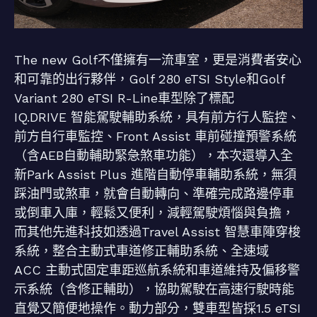
The new Golf不僅擁有一流車室，更是消費者安心
和可靠的出行夥伴，Golf 280 eTSI Style和Golf
Variant 280 eTSI R-Line車型除了標配
IQ.DRIVE 智能駕駛輔助系統，具有前方行人監控、
前方自行車監控、Front Assist 車前碰撞預警系統
（含AEB自動輔助緊急煞車功能），本次還導入全
新Park Assist Plus 進階自動停車輔助系統，無須
踩油門或煞車，就會自動轉向、準確完成路邊停車
或倒車入庫，輕鬆又便利，減輕駕駛煩惱與負擔，
而其他先進科技如透過Travel Assist 智慧車陣穿梭
系統，整合主動式車道修正輔助系統、全速域
ACC 主動式固定車距巡航系統和車道維持及偏移警
示系統（含修正輔助），協助駕駛在高速行駛時能
直覺又簡便地操作。動力部分，雙車型皆採1.5 eTSI