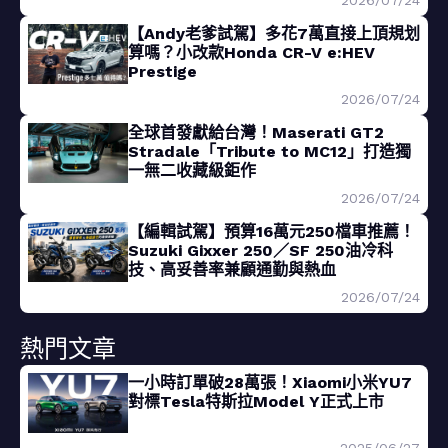
2026/07/24
【Andy老爹試駕】多花7萬直接上頂規划
算嗎？小改款Honda CR-V e:HEV
Prestige
2026/07/24
全球首發獻給台灣！Maserati GT2
Stradale「Tribute to MC12」打造獨
一無二收藏級鉅作
2026/07/24
【編輯試駕】預算16萬元250檔車推薦！
Suzuki Gixxer 250／SF 250油冷科
技、高妥善率兼顧通勤與熱血
2026/07/24
熱門文章
一小時訂單破28萬張！Xiaomi小米YU7
對標Tesla特斯拉Model Y正式上市