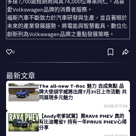
多達7,700處經銷商與其74,000位專業同仁，為喜
愛Volkswagen品牌的消費者服務。
福斯汽車不斷致力於汽車研發與生產，並且著眼於
未來的產業發展趨勢，將電能與智慧載具、數位化
創新列為Volkswagen品牌之重點發展策略。
0
最新文章
The all-new T-Roc 魅力 自成焦點 品
牌大使胡宇威將出席7月31日上市活動 共
同展現多元魅力
2026/07/24
【Andy老爹試駕】買RAV4 PHEV 真的
有比油電省? 持有一年PRIUS PHEV心得
分享