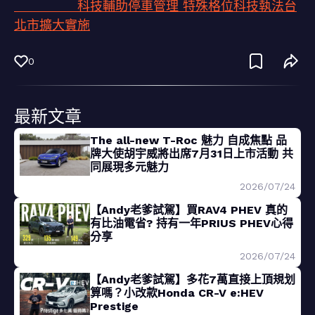
科技輔助停車管理 特殊格位科技執法台
北市擴大實施
0
最新文章
The all-new T-Roc 魅力 自成焦點 品
牌大使胡宇威將出席7月31日上市活動 共
同展現多元魅力
2026/07/24
【Andy老爹試駕】買RAV4 PHEV 真的
有比油電省? 持有一年PRIUS PHEV心得
分享
2026/07/24
【Andy老爹試駕】多花7萬直接上頂規划
算嗎？小改款Honda CR-V e:HEV
Prestige