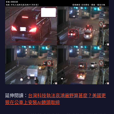
延伸閱讀：
台灣科技執法哀鴻遍野算甚麼？美國更
狠在公車上安裝AI鏡頭取締