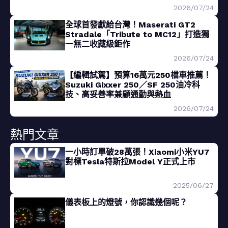
2026/07/24
全球首發獻給台灣！Maserati GT2
Stradale「Tribute to MC12」打造獨
一無二收藏級鉅作
2026/07/24
【編輯試駕】預算16萬元250檔車推薦！
Suzuki Gixxer 250／SF 250油冷科
技、高妥善率兼顧通勤與熱血
2026/07/24
熱門文章
一小時訂單破28萬張！Xiaomi小米YU7
對標Tesla特斯拉Model Y正式上市
2025/06/27
儀表板上的燈號，你認識幾個呢？