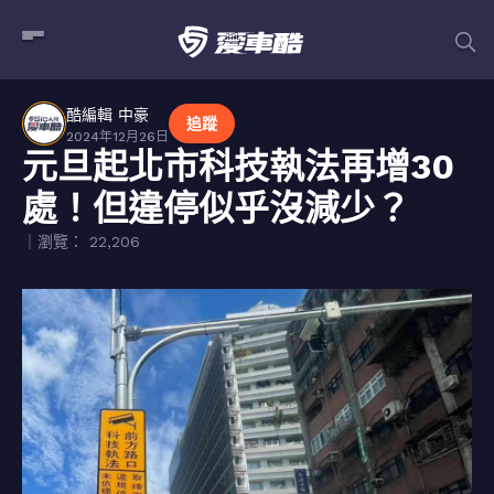
酷編輯 中豪
追蹤
2024年12月26日
元旦起北市科技執法再增30
處！但違停似乎沒減少？
｜瀏覽： 22,206