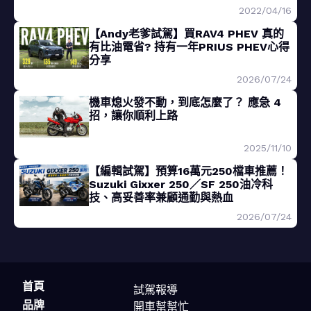
2022/04/16
【Andy老爹試駕】買RAV4 PHEV 真的
有比油電省? 持有一年PRIUS PHEV心得
分享
2026/07/24
機車熄火發不動，到底怎麼了？ 應急 4
招，讓你順利上路
2025/11/10
【編輯試駕】預算16萬元250檔車推薦！
Suzuki Gixxer 250／SF 250油冷科
技、高妥善率兼顧通勤與熱血
2026/07/24
首頁
試駕報導
品牌
開車幫幫忙