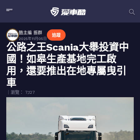
酷主編 振群
追蹤
2025年11月05日
公路之王Scania大舉投資中
國！如皋生產基地完工啟
用，還要推出在地專屬曳引
車
｜瀏覽： 7,127