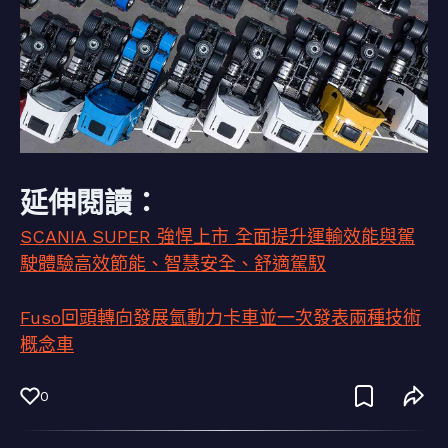
延伸閱讀：
SCANIA SUPER 強悍上市 全面提升運輸效能與駕
駛體驗高效節能、智慧安全、舒適駕馭
Fuso回頭轉向發展氫動力卡車並一次發表兩種技術
概念車
0