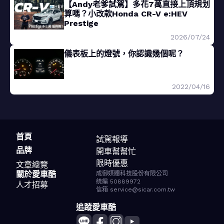
【Andy老爹試駕】多花7萬直接上頂規划
算嗎？小改款Honda CR-V e:HEV
Prestige
2026/07/24
儀表板上的燈號，你認識幾個呢？
2022/04/16
首頁
試駕報導
品牌
開車幫幫忙
限時優惠
文章總覽
關於愛車酷
成御媒體科技股份有限公司
統編 50889972
人才招募
信箱 service@sicar.com.tw
追蹤愛車酷