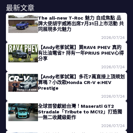
最新文章
The all-new T-Roc 魅力 自成焦點 品
牌大使胡宇威將出席7月31日上市活動 共
同展現多元魅力
2026/07/24
【Andy老爹試駕】買RAV4 PHEV 真的
有比油電省? 持有一年PRIUS PHEV心得
分享
2026/07/24
【Andy老爹試駕】多花7萬直接上頂規划
算嗎？小改款Honda CR-V e:HEV
Prestige
2026/07/24
全球首發獻給台灣！Maserati GT2
Stradale「Tribute to MC12」打造獨
一無二收藏級鉅作
2026/07/24