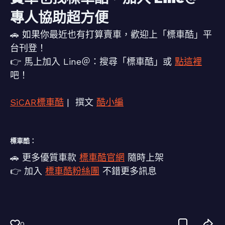
專人協助超方便
🚗 如果你最近也有打算賣車，歡迎上「標車酷」平
台刊登！
👉 馬上加入 Line＠：搜尋「標車酷」或
點這裡
吧！
SiCAR標車酷
| 撰文
酷小編
標車酷：
🚗 更多優質車款
標車酷官網
隨時上架
👉 加入
標車酷粉絲團
不錯更多訊息
0