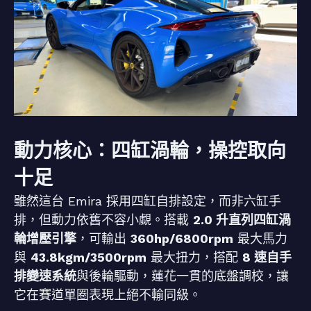
動力核心：四缸渦輪，操控取向
十足
雖然這台 Emira 採用四缸自排設定，而非六缸手
排，但動力依舊不容小覷。搭載
2.0 升直列四缸渦
輪增壓引擎
，可輸出
360hp/6800rpm
最大馬力
與
43.8kgm/3500rpm
最大扭力，搭配
8 速自手
排變速系統
與後輪驅動，蓮花一貫的底盤調校，讓
它在賽道單圈表現上絕不輸同級。