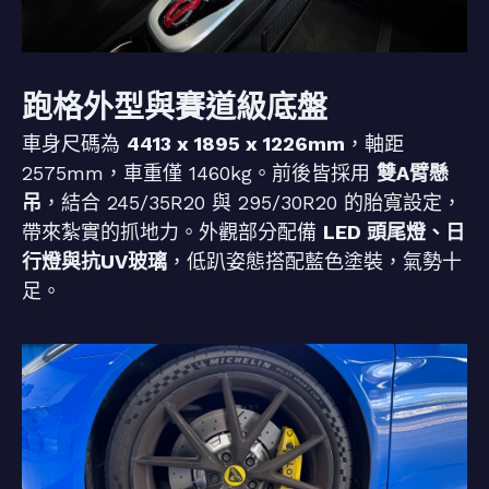
跑格外型與賽道級底盤
車身尺碼為
4413 x 1895 x 1226mm
，軸距
2575mm，車重僅 1460kg。前後皆採用
雙A臂懸
吊
，結合 245/35R20 與 295/30R20 的胎寬設定，
帶來紮實的抓地力。外觀部分配備
LED 頭尾燈、日
行燈與抗UV玻璃
，低趴姿態搭配藍色塗裝，氣勢十
足。