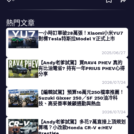
熱門文章
一小時訂單破28萬張！Xiaomi小米YU7
對標Tesla特斯拉Model Y正式上市
2025/06/27
【Andy老爹試駕】買RAV4 PHEV 真的
有比油電省? 持有一年PRIUS PHEV心得
分享
2026/07/24
【編輯試駕】預算16萬元250檔車推薦！
Suzuki Gixxer 250／SF 250油冷科
技、高妥善率兼顧通勤與熱血
2026/07/24
【Andy老爹試駕】多花7萬直接上頂規划
算嗎？小改款Honda CR-V e:HEV
Prestige